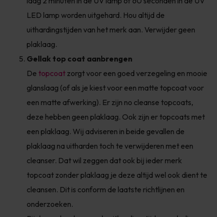
laag 2 minuten in de UV lamp of 60 seconden in de UV
LED lamp worden uitgehard. Hou altijd de
uithardingstijden van het merk aan. Verwijder geen
plaklaag.
Gellak top coat aanbrengen
De
topcoat
zorgt voor een goed verzegeling en mooie
glanslaag (of als je kiest voor een matte topcoat voor
een matte afwerking). Er zijn no cleanse topcoats,
deze hebben geen plaklaag. Ook zijn er topcoats met
een plaklaag. Wij adviseren in beide gevallen de
plaklaag na uitharden toch te verwijderen met een
cleanser. Dat wil zeggen dat ook bij ieder merk
topcoat zonder plaklaag je deze altijd wel ook dient te
cleansen. Dit is conform de laatste richtlijnen en
onderzoeken.