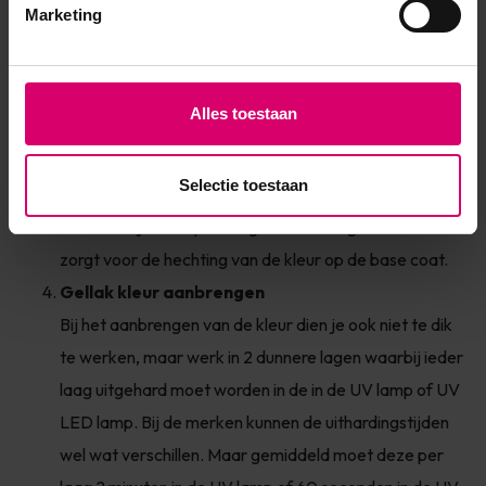
Marketing
nagel blijft, zodat de huid niet aangeraakt wordt. Deze
laag hard je vervolgens uit in de UV of UV LED lamp. Bij
de merken kunnen de uithardingstijden wel wat
Alles toestaan
verschillen. Maar gemiddeld moet deze laag 1 minuut in
de UV lamp of 30 seconden in de UV LED lamp worden
Selectie toestaan
uitgehard. Hou altijd de uithardingstijden van het merk
aan. Verwijder de plaklaag na uitharding niet want dit
zorgt voor de hechting van de kleur op de base coat.
Gellak kleur aanbrengen
Bij het aanbrengen van de kleur dien je ook niet te dik
te werken, maar werk in 2 dunnere lagen waarbij ieder
laag uitgehard moet worden in de in de UV lamp of UV
LED lamp. Bij de merken kunnen de uithardingstijden
wel wat verschillen. Maar gemiddeld moet deze per