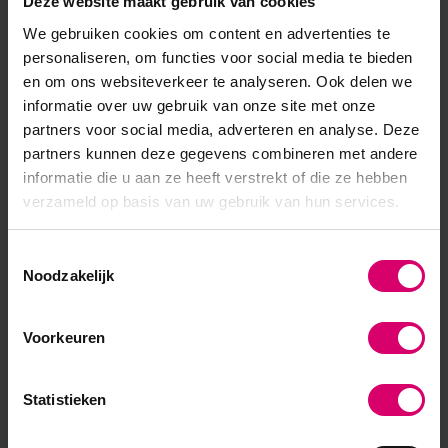
Deze website maakt gebruik van cookies
heel dun aanbrengen door het penseeltje eerst nog
We gebruiken cookies om content en advertenties te
afstrijken op een celstofdepper voordat je het
personaliseren, om functies voor social media te bieden
en om ons websiteverkeer te analyseren. Ook delen we
aanbrengt omdat deze zuur bevat. Daarom adviseren
informatie over uw gebruik van onze site met onze
wij een zuurvrije primer te gebruiken.
partners voor social media, adverteren en analyse. Deze
Gellak base coat aanbrengen
partners kunnen deze gegevens combineren met andere
Een
base coat
zorgt ook weer voor een goede
informatie die u aan ze heeft verstrekt of die ze hebben
verzameld op basis van uw gebruik van hun services.
hechting. Daarnaast zorgt het ervoor dat de
pigmenten van de gellak kleur niet in de natuurlijke
Toestemmingsselectie
nagel kunnen doordringen. Tegenwoordig wordt ook
Noodzakelijk
steeds vaker gekozen om in plaats van een base coat,
een rubberbase aan te brengen als basis. Hiermee zorg
Voorkeuren
je ervoor dat je extra stevigheid krijgt. De nagels zullen
hierdoor minder snel breken of scheuren. Breng de
Statistieken
basecoat niet te dik aan en zorg ervoor dat je een
millimeter van de nagelriemen en zijkanten van de