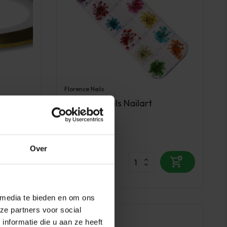
Florence Nails
ogramm
Florence Nails Nailart
Flowerbom
Op voorraad
Over
4,95
excl. btw
 media te bieden en om ons
ze partners voor social
nformatie die u aan ze heeft