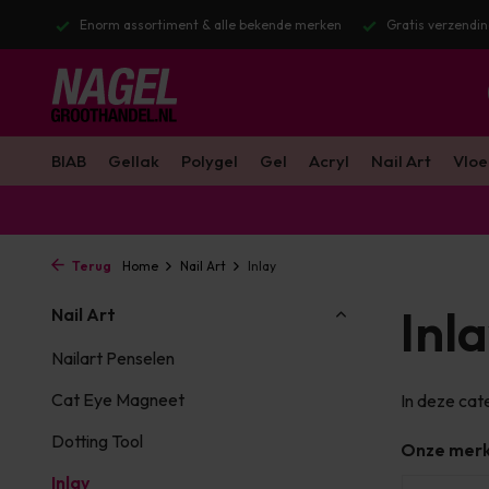
stuurd
Enorm assortiment & alle bekende merken
Gratis verzendin
BIAB
Gellak
Polygel
Gel
Acryl
Nail Art
Vloe
Terug
Home
Nail Art
Inlay
Inl
Nail Art
Nailart Penselen
Cat Eye Magneet
In deze cat
Dotting Tool
Onze mer
Inlay