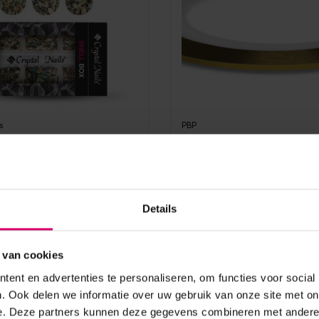
s
PBP
Nails Mini Shell box
PBP Striping Tape Hol
rome
Gold
aad
Op voorraad
Details
0,99
excl. btw
 van cookies
ent en advertenties te personaliseren, om functies voor social
. Ook delen we informatie over uw gebruik van onze site met on
e. Deze partners kunnen deze gegevens combineren met andere i