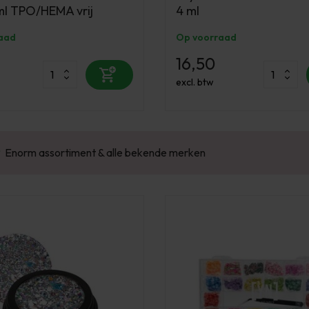
ml TPO/HEMA vrij
4 ml
aad
Op voorraad
16,50
excl. btw
Enorm assortiment & alle bekende merken