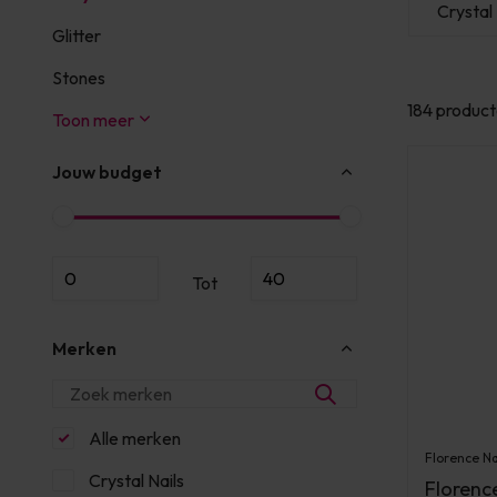
PBP
Young Nails
Crystal 
Glitter
Stones
184 produc
Toon meer
Jouw budget
Tot
Merken
Alle merken
Florence Na
Crystal Nails
Florenc