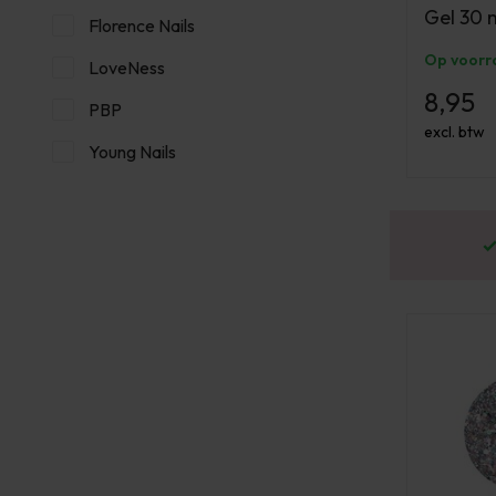
Gel 30 
Florence Nails
Op voorr
LoveNess
8,95
PBP
excl. btw
Young Nails
or 16:00 besteld? Dezelfde werkdag verstuurd