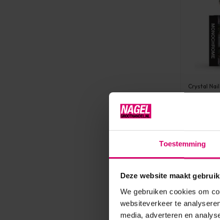
Crystal Nail
Crystal 
Monoch
Op voorr
Toestemming
9,25
excl. btw
Deze website maakt gebruik
We gebruiken cookies om cont
websiteverkeer te analyseren
media, adverteren en analys