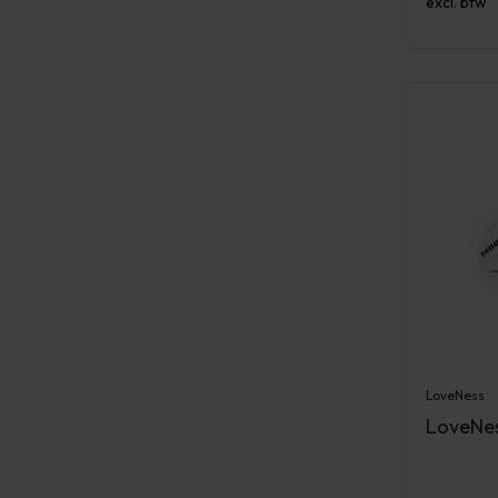
excl. btw
LoveNess
LoveNes