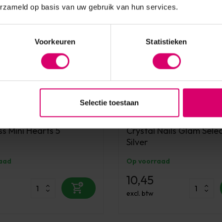
erzameld op basis van uw gebruik van hun services.
Voorkeuren
Statistieken
Selectie toestaan
Crystal Nails
s Mini Hearts 5
Crystal Nails Glam Sele
Silver
aad
Op voorraad
10,45
excl. btw