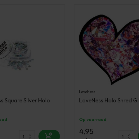
LoveNess
s Square Silver Holo
LoveNess Holo Shred Gli
aad
Op voorraad
4,95