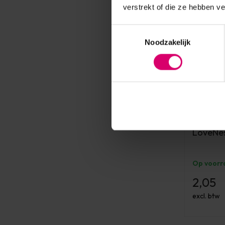
verstrekt of die ze hebben v
Toestemmingsselectie
Noodzakelijk
LoveNess
LoveNes
Op voorr
2,05
excl. btw