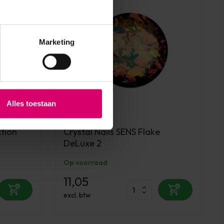
Marketing
Alles toestaan
Crystal Nails
ction
Crystal Nails SENS Flake
DeLuxe 2
Op voorraad
11,05
excl. btw