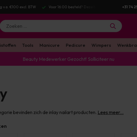
g v.a. €100 excl. BTW
Voor 16:00 besteld? Dezelfde werkdag verstuurd
+31 74 2
istoffen
Tools
Manicure
Pedicure
Wimpers
Wenkbra
Beauty Medewerker Gezocht!
Solliciteer nu
ay
egorie bevinden zich de inlay nailart producten.
Lees meer...
ken