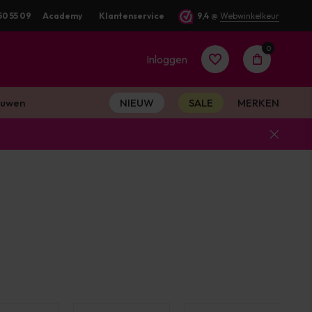
50 55 09
Academy
Klantenservice
9,4
@
Webwinkelkeur
0
Inloggen
uwen
NIEUW
SALE
MERKEN
Account
aanmaken
Account
aanmaken