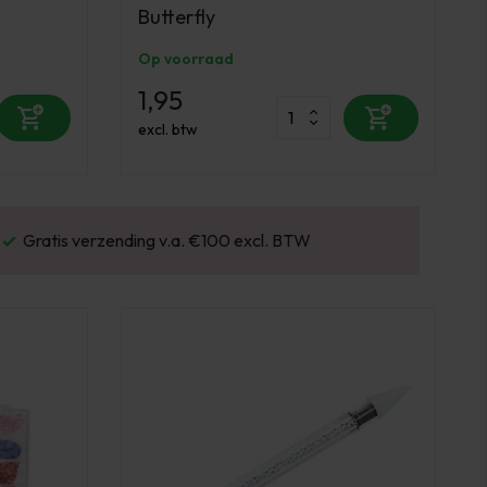
Butterfly
Op voorraad
1,95
excl. btw
Gratis verzending v.a. €100 excl. BTW
Vo