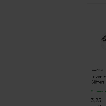
LoveNess
Lovenes
Glitters
Op voorr
3,25