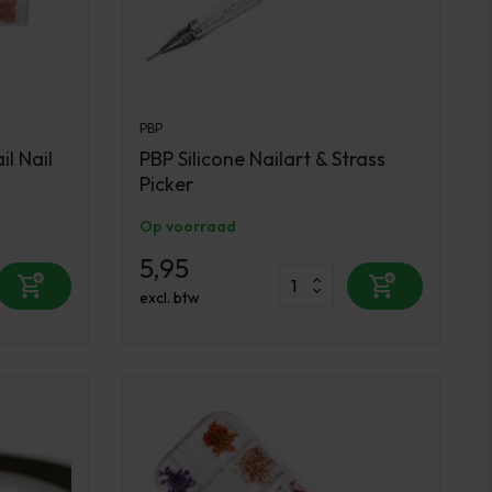
PBP
il Nail
PBP Silicone Nailart & Strass
Picker
Op voorraad
5,95
excl. btw