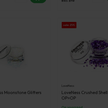
excl. btw
sale 25%
LoveNess
s Moonstone Glitters
LoveNess Crushed Shell 
OP=OP
Op voorraad