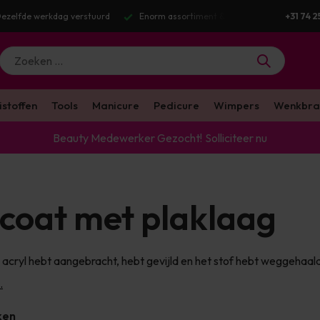
Dezelfde werkdag verstuurd
Enorm assortiment & alle bekende merken
+31 74 2
istoffen
Tools
Manicure
Pedicure
Wimpers
Wenkbra
Beauty Medewerker Gezocht!
Solliciteer nu
coat met plaklaag
 acryl hebt aangebracht, hebt gevijld en het stof hebt weggehaald,
.
ken