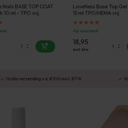
e Nails BASE TOP COAT
LoveNess Base Top Gel
h 10 ml - TPO vrij
15 ml TPO/HEMA vrij
aad
Op voorraad
18,95
excl. btw
Voor 16:00 besteld? Dezelfde werkdag verstu