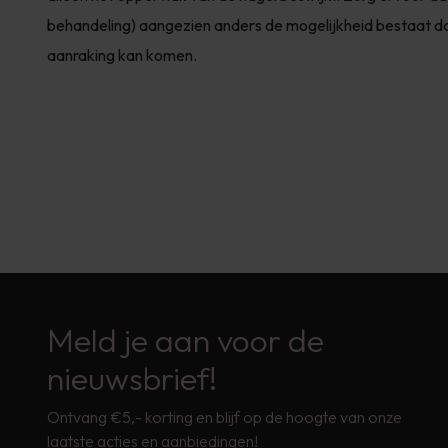
behandeling) aangezien anders de mogelijkheid bestaat dat 
aanraking kan komen.
Meld je aan voor de
nieuwsbrief!
Ontvang €5,- korting en blijf op de hoogte van onze
laatste acties en aanbiedingen!