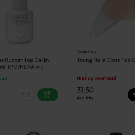
Young Nails
s Rubber Top Gel by
Young Nails Gloss Top G
 ml TPO/HEMA vrij
Niet op voorraad
aad
31,50
B
excl. btw