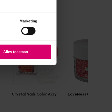
Marketing
Alles toestaan
Crystal Nails Color Acryl
LoveNess Color Acryl