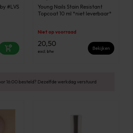
 by #LVS
Young Nails Stain Resistant
Topcoat 10 ml *niet leverbaar*
Niet op voorraad
20,50
Bekijken
excl. btw
urd
Enorm assortiment & alle bekende merken