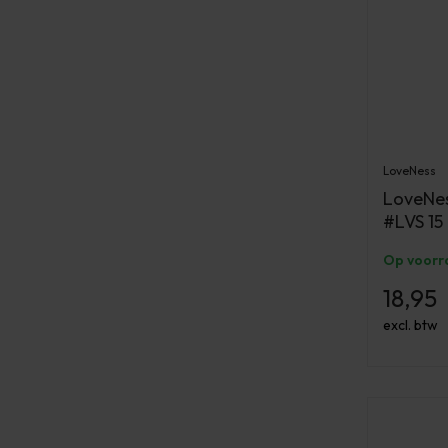
LoveNess
LoveNes
#LVS 15
Op voorr
18,95
excl. btw