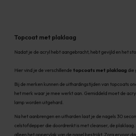
Topcoat met plaklaag
Nadat je de acryl hebt aangebracht, hebt gevijld en het sto
Hier vind je de verschillende
topcoats met plaklaag
die 
Bij de merken kunnen de uithardingstijden van topcoats onde
het merk waar je mee werkt aan. Gemiddeld moet de acryl
lamp worden uitgehard.
Na het aanbrengen en uitharden laat je de nagels 30 seco
celstofdepper die doordrenkt is met cleanser, de plaklaag
alleen het oppervlak van de nagel bestrijkt. Zorg ervoor da