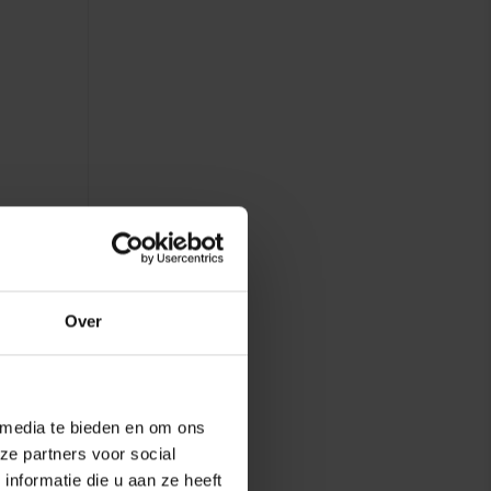
stalac
- TPO
Over
 media te bieden en om ons
ze partners voor social
nformatie die u aan ze heeft