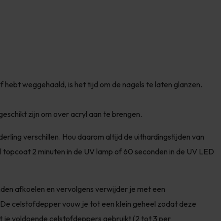
f hebt weggehaald, is het tijd om de nagels te laten glanzen.
geschikt zijn om over acryl aan te brengen.
rling verschillen. Hou daarom altijd de uithardingstijden van
 topcoat 2 minuten in de UV lamp of 60 seconden in de UV LED
nden afkoelen en vervolgens verwijder je met een
. De celstofdepper vouw je tot een klein geheel zodat deze
t je voldoende celstofdeppers gebruikt (2 tot 3 per