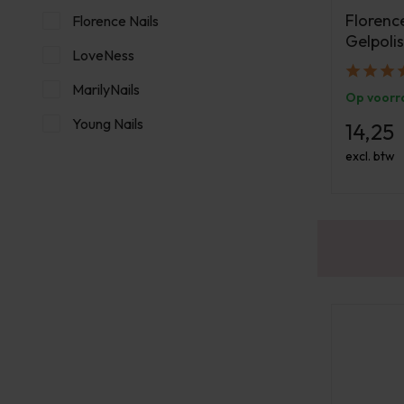
Florenc
Florence Nails
Gelpolis
LoveNess
MarilyNails
Op voorr
Young Nails
14,25
excl. btw
Gratis verzending v.a. €100 excl. BTW