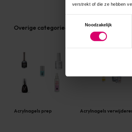
verstrekt of die ze hebben v
Toestemmingsselectie
Noodzakelijk
Overige categorieën in Acryl
Acrylnagels prep
Acrylnagels verwijdere