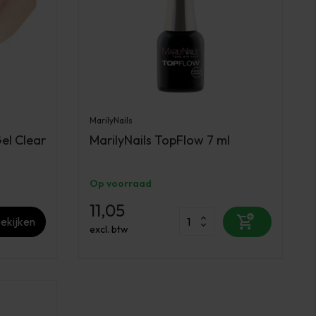
MarilyNails
el Clear
MarilyNails TopFlow 7 ml
Op voorraad
11,05
ekijken
excl. btw