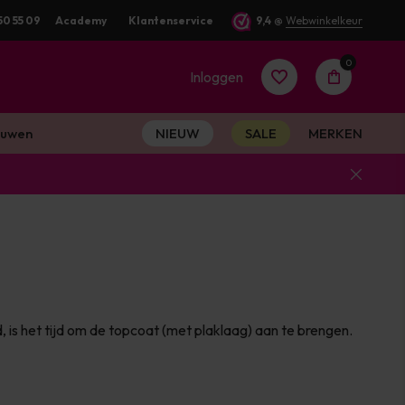
50 55 09
Gratis verzending v.a. €100 excl. BTW
Academy
Klantenservice
Voor 16:00 besteld? Dezelfde
9,4
@
Webwinkelkeur
0
Inloggen
uwen
NIEUW
SALE
MERKEN
Account
aanmaken
Account
 is het tijd om de topcoat (met plaklaag) aan te brengen.
aanmaken