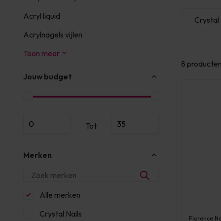
Acryl liquid
MarilyNails
Young Nails
Crystal 
Acrylnagels vijlen
Toon meer
8 producte
Jouw budget
Tot
Merken
Alle merken
Crystal Nails
Florence Na