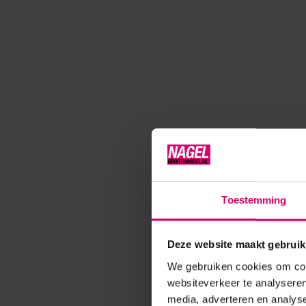
Crystal Nail
Crystal 
Clear GL
Toestemming
Op voorr
Deze website maakt gebruik
24,10
We gebruiken cookies om cont
excl. btw
websiteverkeer te analyseren
media, adverteren en analys