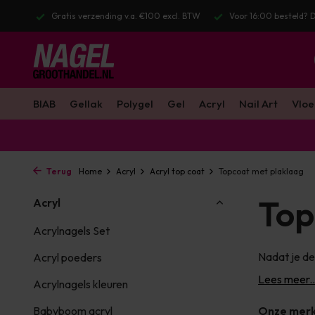
merken
Gratis verzending v.a. €100 excl. BTW
Voor 16:00 besteld? 
BIAB
Gellak
Polygel
Gel
Acryl
Nail Art
Vloe
Terug
Home
Acryl
Acryl top coat
Topcoat met plaklaag
Top
Acryl
Acrylnagels Set
Nadat je de
Acryl poeders
Lees meer..
Acrylnagels kleuren
Babyboom acryl
Onze mer