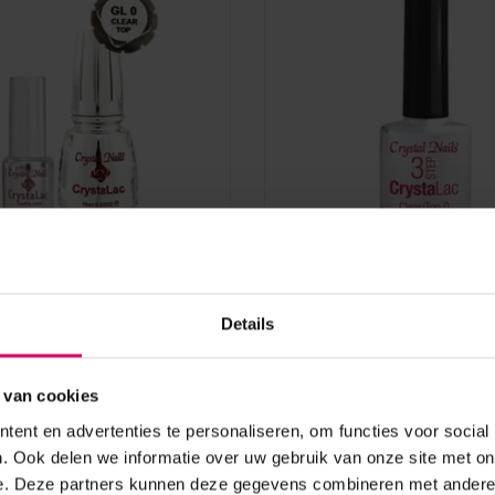
s
Crystal Nails
Nails Crystalac Top Gel
Crystal Nails 3 Step Cry
0 - 13 ml -TPO vrij
Clear/Top Gel 0 - 8 ml 
Details
vrij
aad
Op voorraad
 van cookies
15,70
ent en advertenties te personaliseren, om functies voor social
excl. btw
. Ook delen we informatie over uw gebruik van onze site met on
e. Deze partners kunnen deze gegevens combineren met andere i