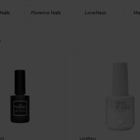
Nails
Florence Nails
LoveNess
Mar
n
ils
LoveNess