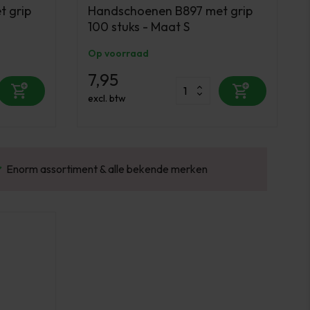
 grip
Handschoenen B897 met grip
100 stuks - Maat S
Op voorraad
7,95
excl. btw
Gratis verzending v.a. €100 excl. BTW
Vo