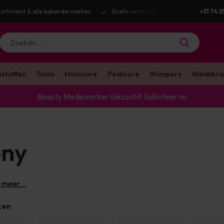
g v.a. €100 excl. BTW
Voor 16:00 besteld? Dezelfde werkdag verstuurd
+31 74 2
istoffen
Tools
Manicure
Pedicure
Wimpers
Wenkbra
Beauty Medewerker Gezocht!
Solliciteer nu
ny
 meer...
ken