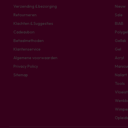
Verzending & bezorging
Nieuw
Retourneren
Sale
Klachten & Suggesties
BIAB
Cadeaubon
Polygel
Betaalmethoden
Gellak
Klantenservice
Gel
Algemene voorwaarden
Acryl
Privacy Policy
Manicu
Sitemap
Nailart
Tools
Vloeis
Wenkb
Wimpe
Opleid