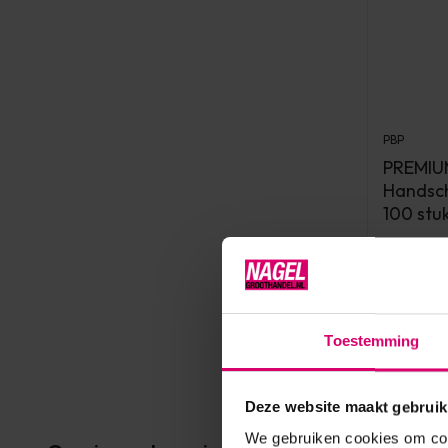
PBP
PREMIUM
Handsch
100 stu
Op voorr
8,50
excl. btw
Toestemming
Deze website maakt gebruik
We gebruiken cookies om cont