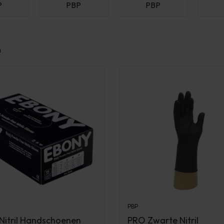
P
PBP
PBP
n
PBP
itril Handschoenen
PRO Zwarte Nitril