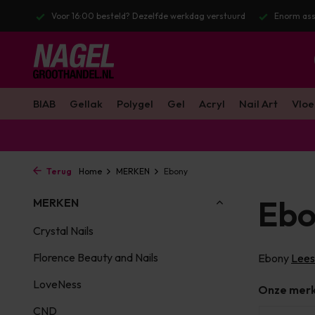
stuurd
Enorm assortiment & alle bekende merken
Gratis verzendin
BIAB
Gellak
Polygel
Gel
Acryl
Nail Art
Vloe
Terug
Home
MERKEN
Ebony
Ebo
MERKEN
Crystal Nails
Florence Beauty and Nails
Ebony
Lees
LoveNess
Onze mer
CND