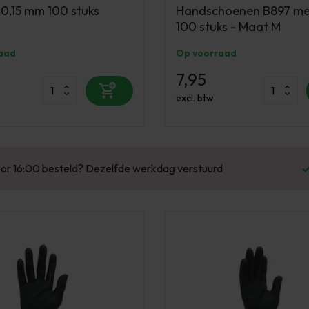
,15 mm 100 stuks
Handschoenen B897 met
100 stuks - Maat M
aad
Op voorraad
7,95
excl. btw
Enorm assortiment & alle bekende merken