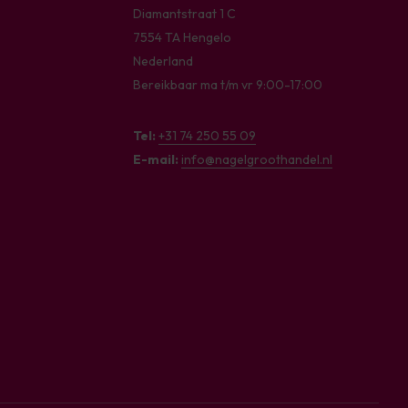
Diamantstraat 1 C
7554 TA Hengelo
Nederland
Bereikbaar ma t/m vr 9:00-17:00
Tel:
+31 74 250 55 09
E-mail:
info@nagelgroothandel.nl