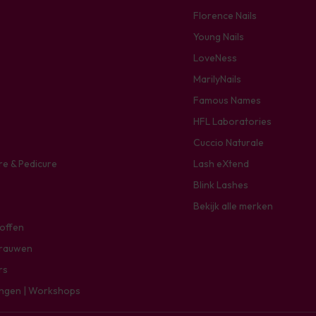
Florence Nails
Young Nails
LoveNess
MarilyNails
Famous Names
HFL Laboratories
Cuccio Naturale
re & Pedicure
Lash eXtend
Blink Lashes
Bekijk alle merken
toffen
rauwen
rs
ingen | Workshops