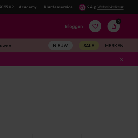
50 55 09
Academy
Klantenservice
9,4
@
Webwinkelkeur
0
Inloggen
uwen
NIEUW
SALE
MERKEN
Account
aanmaken
Account
aanmaken