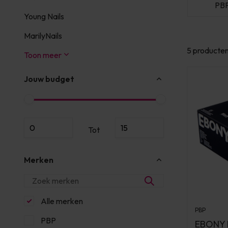
PBP
PBP
PB
Young Nails
MarilyNails
5 producte
Toon meer
Jouw budget
Tot
Merken
Alle merken
PBP
PBP
EBONY N