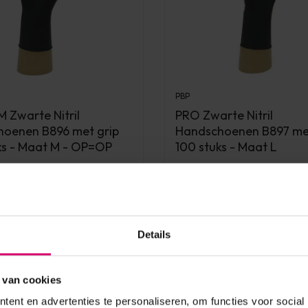
PBP
 Zwarte Nitril
PRO Zwarte Nitril
oenen B896 met grip
Handschoenen B897 met
ks - Maat M - OP=OP
100 stuks - Maat L
aad
Op voorraad
7,95
excl. btw
Details
 van cookies
ent en advertenties te personaliseren, om functies voor social