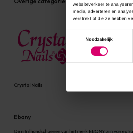
Overige categorieën in MERKEN
websiteverkeer te analyseren
media, adverteren en analys
verstrekt of die ze hebben v
Toestemmingsselectie
Noodzakelijk
Crystal Nails
Florence Beauty and Na
Ebony
De nitril handschoenen van het merk EBONY zijn van extra 