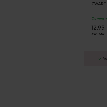
ZWART 0
Op voorr
12,95
excl. btw
or 16:00 besteld? Dezelfde werkdag verstuurd