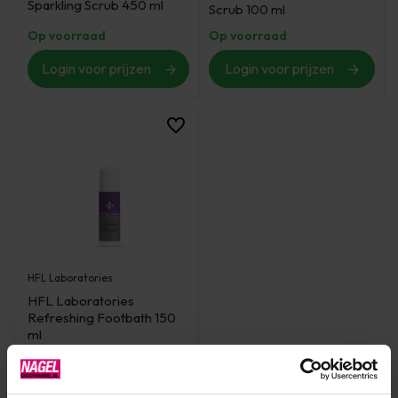
Sparkling Scrub 450 ml
Scrub 100 ml
Op voorraad
Op voorraad
Login voor prijzen
Login voor prijzen
HFL Laboratories
HFL Laboratories
Refreshing Footbath 150
ml
Op voorraad
Login voor prijzen