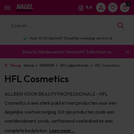
0
9,4
Enorm assortiment & alle bekende merken
Beauty Medewerker Gezocht!
Solliciteer nu
Terug
Home
MERKEN
HFL Laboratories
HFL Cosmetics
HFL Cosmetics
ALLEEN VOOR BEAUTYPROFESSIONALS - HFL
Cosmetics is een sterk pakket met producten voor een
degelijke voetverzorging. Dit zijn producten zoals een
voetdeodorant, scrub, verfrissend voetenbad en een
complete bodylotion.
Lees meer...