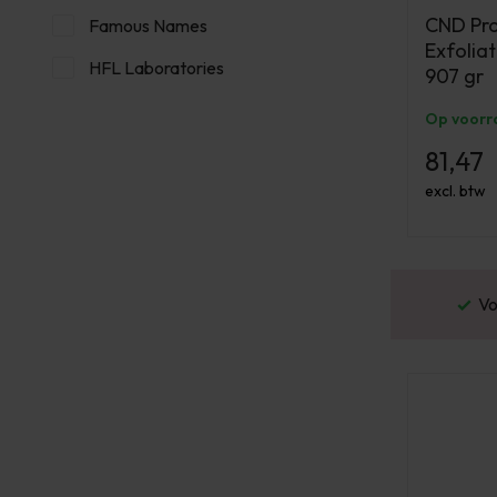
CND Pro
Famous Names
Exfoliat
HFL Laboratories
907 gr
Op voorr
81,47
excl. btw
or 16:00 besteld? Dezelfde werkdag verstuurd