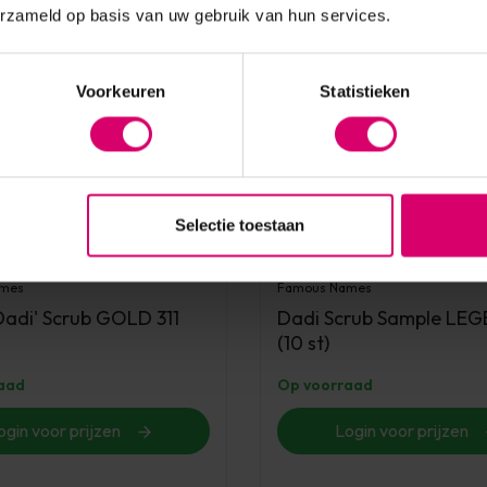
erzameld op basis van uw gebruik van hun services.
Voorkeuren
Statistieken
Selectie toestaan
ames
Famous Names
Dadi' Scrub GOLD 311
Dadi Scrub Sample LEGE
(10 st)
aad
Op voorraad
ogin voor prijzen
Login voor prijzen