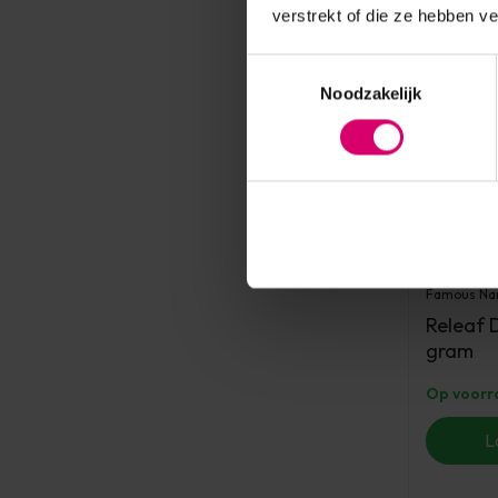
verstrekt of die ze hebben v
Toestemmingsselectie
Noodzakelijk
Famous N
Releaf 
gram
Op voorr
L