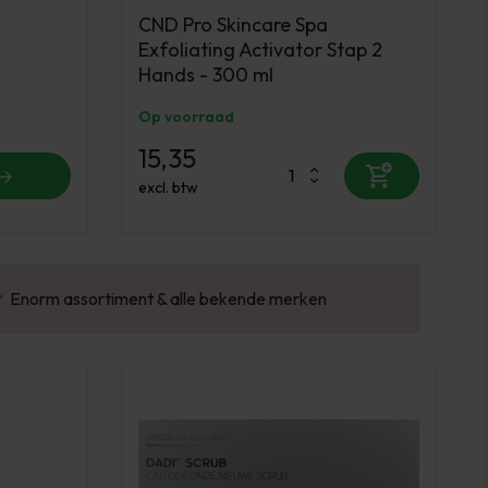
CND Pro Skincare Spa
Exfoliating Activator Stap 2
Hands - 300 ml
Op voorraad
15,35
excl. btw
Gratis verzending v.a. €100 excl. BTW
Vo