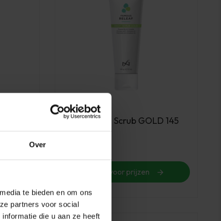
Famous Names
ling
Releaf Dadi' Scrub GOLD 145
gram
Over
Op voorraad
Login voor prijzen
 media te bieden en om ons
ze partners voor social
nformatie die u aan ze heeft