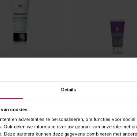
ames
HFL Laboratories
crub 94 gram
HFL Laboratories Spark
Scrub 100 ml
Details
aad
Op voorraad
ogin voor prijzen
Login voor prijzen
 van cookies
ent en advertenties te personaliseren, om functies voor social
. Ook delen we informatie over uw gebruik van onze site met on
e. Deze partners kunnen deze gegevens combineren met andere i