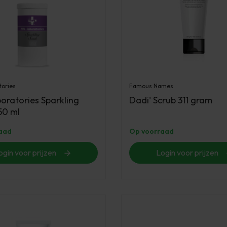
tories
Famous Names
oratories Sparkling
Dadi' Scrub 311 gram
50 ml
aad
Op voorraad
ogin voor prijzen
Login voor prijzen