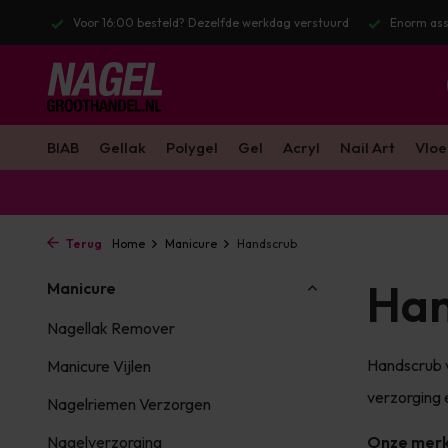
stuurd
Enorm assortiment & alle bekende merken
Gratis verzendin
BIAB
Gellak
Polygel
Gel
Acryl
Nail Art
Vloe
Terug
Home
Manicure
Handscrub
Han
Manicure
Nagellak Remover
Handscrub v
Manicure Vijlen
verzorging 
Nagelriemen Verzorgen
Nagelverzorging
Onze mer