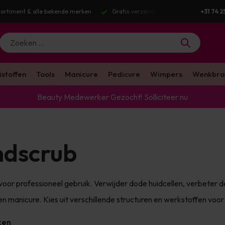
g v.a. €100 excl. BTW
Voor 16:00 besteld? Dezelfde werkdag verstuurd
+31 74 2
istoffen
Tools
Manicure
Pedicure
Wimpers
Wenkbra
Beauty Medewerker Gezocht!
Solliciteer nu
dscrub
oor professioneel gebruik. Verwijder dode huidcellen, verbeter d
en manicure. Kies uit verschillende structuren en werkstoffen voor
ken