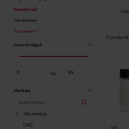
Handscrub
Famous Names
HFL
CN
Laboratories
Handcreme
Toon meer
12 producte
Jouw budget
Tot
Merken
Alle merken
CND
CND