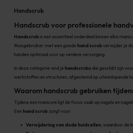
Handscrub
Handscrub voor professionele hand
Handscrub
is een essentieel onderdeel binnen elke manicu
thuisgebruiker: met een goede
hand scrub
verwijder je do
handen optimaal voor op verdere verzorging.
In deze categorie vind je
handscrubs
die geschikt zijn vo
werkstoffen en structuren, afgestemd op uiteenlopende h
Waarom handscrub gebruiken tijden
Tijdens een manicure ligt de focus vaak op nagels en nagelr
Een
hand scrub
zorgt voor:
Verwijdering van dode huidcellen
, waardoor de h