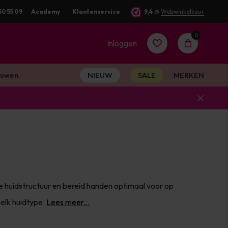
50 55 09
Academy
Klantenservice
9,4
@
Webwinkelkeur
0
Inloggen
uwen
NIEUW
SALE
MERKEN
Account
aanmaken
Account
e huidstructuur en bereid handen optimaal voor op
aanmaken
 elk huidtype.
Lees meer...