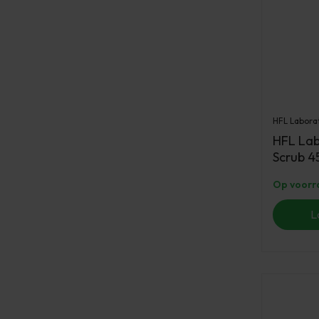
HFL Labora
HFL Lab
Scrub 4
Op voorr
L