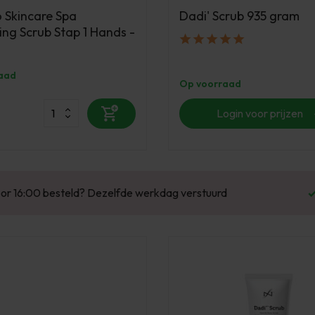
 Skincare Spa
Dadi' Scrub 935 gram
ing Scrub Stap 1 Hands -
aad
Op voorraad
Login voor prijzen
Enorm assortiment & alle bekende merken