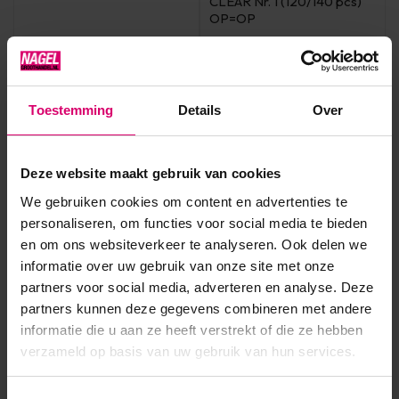
CLEAR Nr. 1 (120/140 pcs)
OP=OP
Op voorraad
Op voorraad
1,95
15,70
excl. btw
excl. btw
Toestemming
Details
Over
Deze website maakt gebruik van cookies
We gebruiken cookies om content en advertenties te
personaliseren, om functies voor social media te bieden
en om ons websiteverkeer te analyseren. Ook delen we
informatie over uw gebruik van onze site met onze
partners voor social media, adverteren en analyse. Deze
partners kunnen deze gegevens combineren met andere
informatie die u aan ze heeft verstrekt of die ze hebben
LoveNess
Florence Nails
verzameld op basis van uw gebruik van hun services.
LoveNess Dual Forms Tips
Florence Nails Dual Forms
Russian Almond by #LVS
French Silicone Mould A