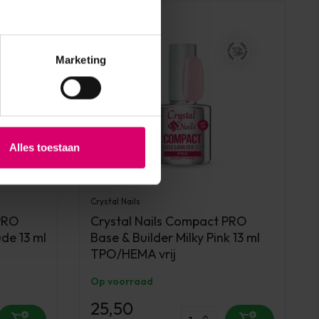
Marketing
Alles toestaan
Crystal Nails
 PRO
Crystal Nails Compact PRO
de 13 ml
Base & Builder Milky Pink 13 ml
TPO/HEMA vrij
Op voorraad
25,50