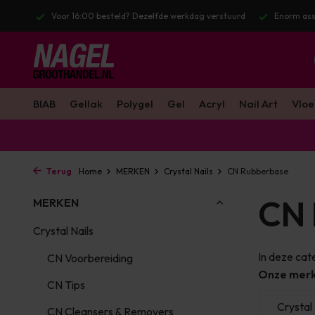
stuurd
Enorm assortiment & alle bekende merken
Gratis verzendin
BIAB
Gellak
Polygel
Gel
Acryl
Nail Art
Vloe
Terug
Home
MERKEN
Crystal Nails
CN Rubberbase
CN 
MERKEN
Crystal Nails
In deze cate
CN Voorbereiding
Onze mer
CN Tips
s
Crystal Nails
Crystal Nails
Crystal 
CN Cleansers & Removers