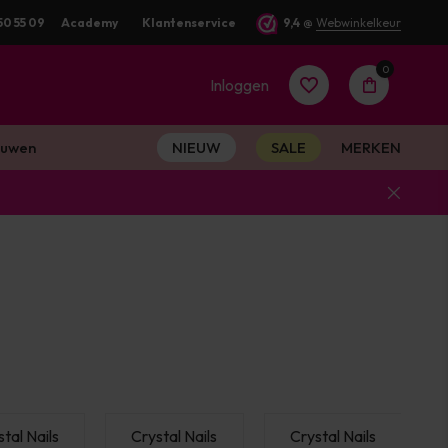
50 55 09
Academy
Klantenservice
9,4
@
Webwinkelkeur
0
Inloggen
uwen
NIEUW
SALE
MERKEN
Account
aanmaken
Account
aanmaken
tal Nails
Crystal Nails
Crystal Nails