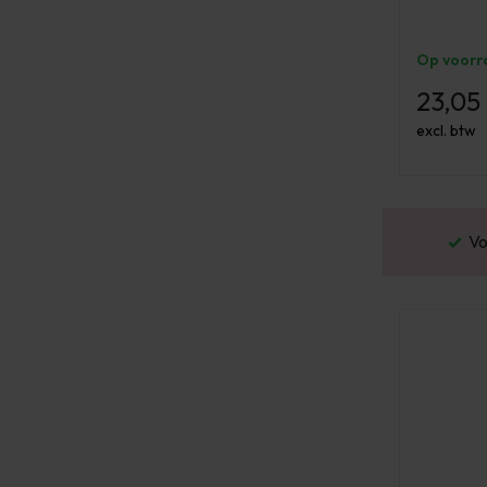
Op voorr
23,05
excl. btw
or 16:00 besteld? Dezelfde werkdag verstuurd