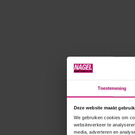
Crystal Nail
Crystal
Rubber 
Red 8 m
Toestemming
Op voorr
19,25
Deze website maakt gebruik
excl. btw
We gebruiken cookies om cont
websiteverkeer te analyseren
media, adverteren en analys