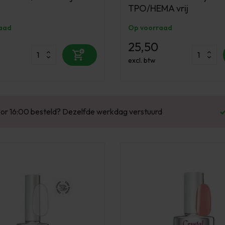
TPO/HEMA vrij
aad
Op voorraad
25,50
excl. btw
Enorm assortiment & alle bekende merken