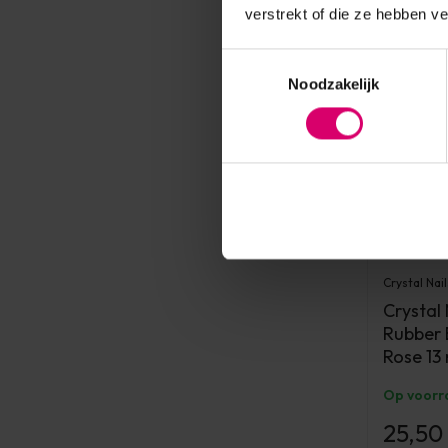
verstrekt of die ze hebben v
Toestemmingsselectie
Noodzakelijk
Crystal Nail
Crystal
Rubber 
Rose 13 
Op voorr
25,50