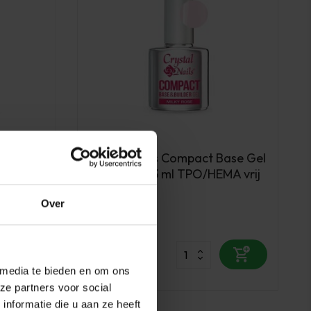
Crystal Nails
mmy
Crystal Nails Compact Base Gel
over
Milky Rose 13 ml TPO/HEMA vrij
Over
Op voorraad
23,05
excl. btw
 media te bieden en om ons
ze partners voor social
nformatie die u aan ze heeft