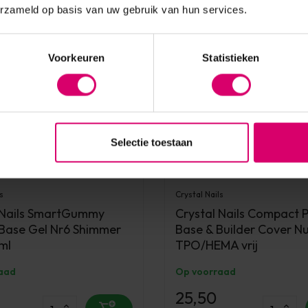
erzameld op basis van uw gebruik van hun services.
Voorkeuren
Statistieken
Selectie toestaan
s
Crystal Nails
 Nails SmartGummy
Crystal Nails Compact
Base Gel Nr6 Shimmer
Base & Builder Cover Nu
ml
TPO/HEMA vrij
aad
Op voorraad
25,50