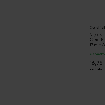
Crystal Nail
Crystal
Clear 8 
13 ml* 
Op voorr
16,75
excl. btw