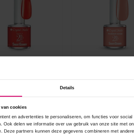
s
Crystal Nails
 Nails SmartGummy
Crystal Nails SmartGu
Base Gel Nr3 Passion
Rubber Base Gel Nr12 C
l
Nude 8 ml
Details
aad
Op voorraad
19,25
 van cookies
excl. btw
ent en advertenties te personaliseren, om functies voor social
. Ook delen we informatie over uw gebruik van onze site met on
e. Deze partners kunnen deze gegevens combineren met andere i