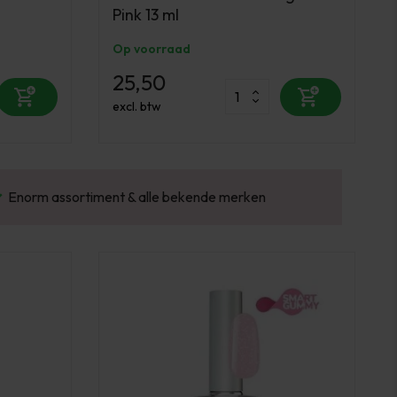
Pink 13 ml
Op voorraad
25,50
excl. btw
Gratis verzending v.a. €100 excl. BTW
Vo