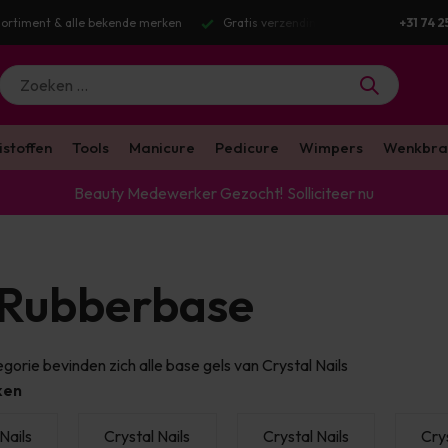
g v.a. €100 excl. BTW
Voor 16:00 besteld? Dezelfde werkdag verstuurd
+31 74 2
istoffen
Tools
Manicure
Pedicure
Wimpers
Wenkbra
Beauty Medewerker Gezocht!
Solliciteer nu
Rubberbase
gorie bevinden zich alle base gels van Crystal Nails
ken
Nails
Crystal Nails
Crystal Nails
Crys