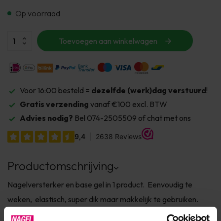
Op voorraad
Toevoegen aan winkelwagen
Voor 16:00 besteld =
dezelfde (werk)dag verstuurd
!
Gratis verzending
vanaf €100 excl. BTW
Advies nodig?
Bel 074-2505509 of chat met ons
Productomschrijving
Nagelversterker en base gel in 1 product. Eenvoudig te
weken, elastisch, super dik maar makkelijk te gebruiken.
Sterke samenhang, perfect selflevellend. Het kan worden