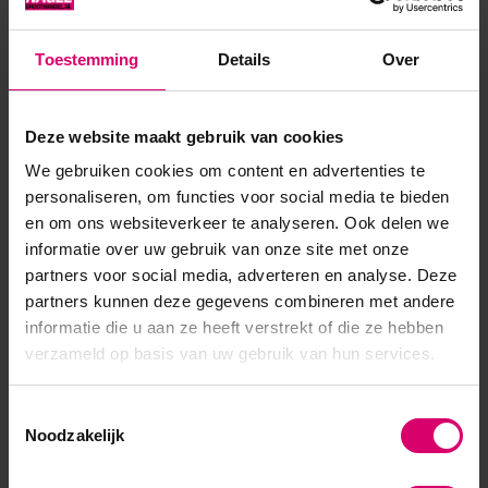
gebruikt voor basis, C-curve maken, nagelcorrectie, nagel
verlangen (met vorm). uithardingstijd: LED: 1-2min UV: 2-3min
Toestemming
Details
Over
...
Toon meer
Deze website maakt gebruik van cookies
We gebruiken cookies om content en advertenties te
personaliseren, om functies voor social media te bieden
en om ons websiteverkeer te analyseren. Ook delen we
informatie over uw gebruik van onze site met onze
partners voor social media, adverteren en analyse. Deze
partners kunnen deze gegevens combineren met andere
informatie die u aan ze heeft verstrekt of die ze hebben
verzameld op basis van uw gebruik van hun services.
Toestemmingsselectie
Noodzakelijk