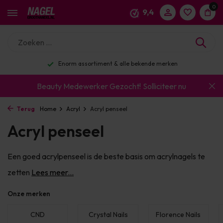
0
9,4
Enorm assortiment & alle bekende merken
Beauty Medewerker Gezocht!
Solliciteer nu
Terug
Home
Acryl
Acryl penseel
Acryl penseel
Een goed acrylpenseel is de beste basis om acrylnagels te
zetten
Lees meer...
Onze merken
CND
Crystal Nails
Florence Nails