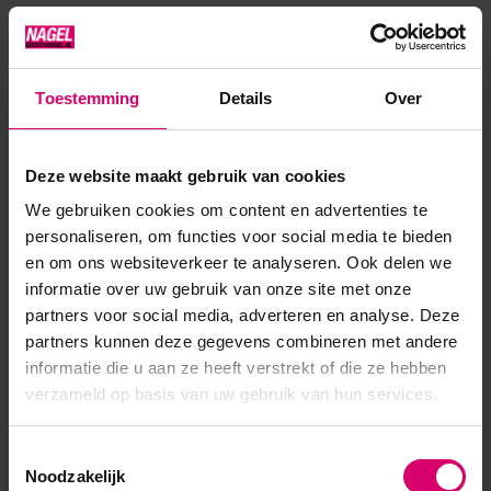
Toestemming
Details
Over
Deze website maakt gebruik van cookies
We gebruiken cookies om content en advertenties te
Florence Nails
CND
personaliseren, om functies voor social media te bieden
Florence Nails Acryl
CND Pro Sculpting L&P
en om ons websiteverkeer te analyseren. Ook delen we
Penseel Nr. O*-08
Round Brush #12
KOLINSKY
informatie over uw gebruik van onze site met onze
partners voor social media, adverteren en analyse. Deze
Op voorraad
Op voorraad
partners kunnen deze gegevens combineren met andere
44,95
103,60
informatie die u aan ze heeft verstrekt of die ze hebben
excl. btw
excl. btw
verzameld op basis van uw gebruik van hun services.
Toestemmingsselectie
Noodzakelijk