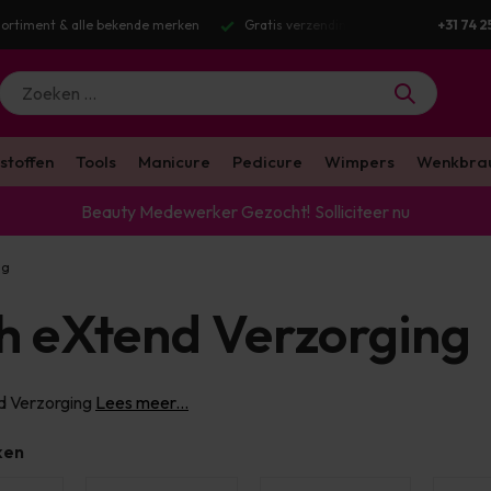
g v.a. €100 excl. BTW
Voor 16:00 besteld? Dezelfde werkdag verstuurd
+31 74 2
stoffen
Tools
Manicure
Pedicure
Wimpers
Wenkbra
Beauty Medewerker Gezocht!
Solliciteer nu
ng
h eXtend Verzorging
d Verzorging
Lees meer...
ken