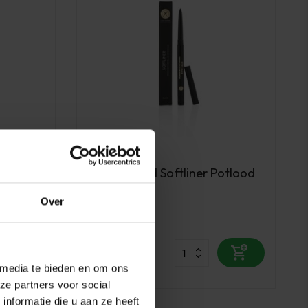
Lash eXtend
oating
Lash eXtend Softliner Potlood
Black
Over
Op voorraad
9,85
excl. btw
 media te bieden en om ons
ze partners voor social
nformatie die u aan ze heeft