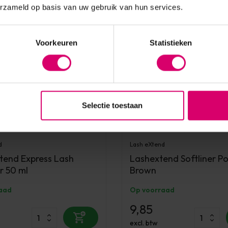
erzameld op basis van uw gebruik van hun services.
Voorkeuren
Statistieken
Selectie toestaan
d
Lash eXtend
tend Express Lash
Lashextend Softliner P
r 50 ml
Brown
aad
Op voorraad
9,85
excl. btw