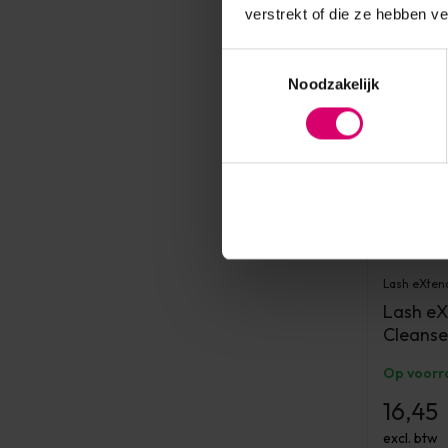
verstrekt of die ze hebben v
Toestemmingsselectie
Noodzakelijk
Lash eXten
Lash eX
Cleanse
Op voorr
16,45
excl. btw