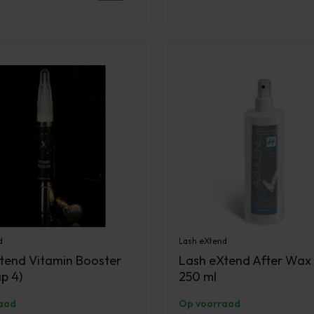
d
Lash eXtend
tend Vitamin Booster
Lash eXtend After Wax 
p 4)
250 ml
aad
Op voorraad