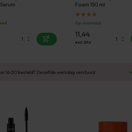
 Serum
Foam 150 ml
aad
Op voorraad
11,44
excl. btw
Enorm assortiment & alle bekende merken