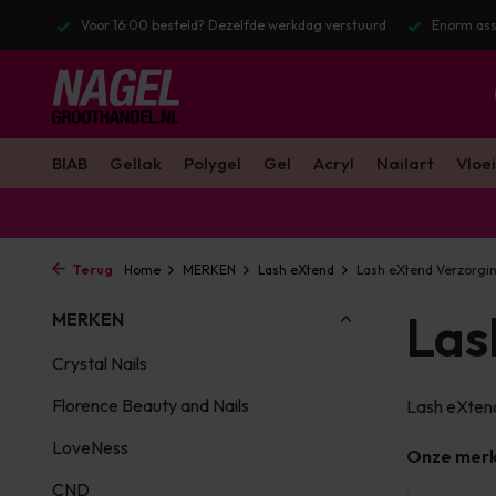
stuurd
Enorm assortiment & alle bekende merken
Gratis verzendin
BIAB
Gellak
Polygel
Gel
Acryl
Nailart
Vloei
Terug
Home
MERKEN
Lash eXtend
Lash eXtend Verzorgi
Las
MERKEN
Crystal Nails
Florence Beauty and Nails
Lash eXten
LoveNess
Onze mer
CND