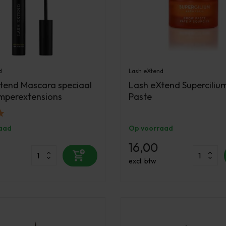
d
Lash eXtend
tend Mascara speciaal
Lash eXtend Superciliu
mperextensions
Paste
aad
Op voorraad
16,00
excl. btw