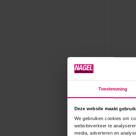
Lash eXten
Lash eX
Toestemming
Op voorr
6,55
Deze website maakt gebruik
excl. btw
We gebruiken cookies om cont
websiteverkeer te analyseren
media, adverteren en analys