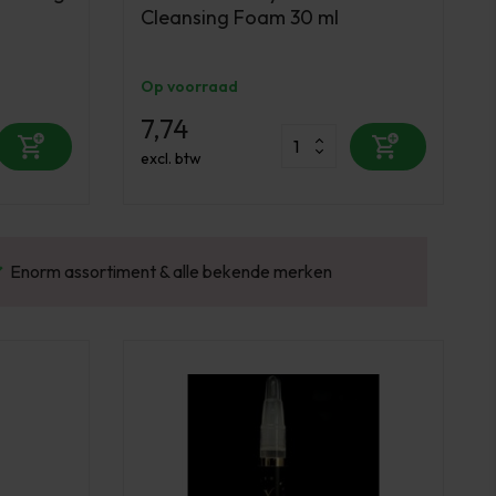
Cleansing Foam 30 ml
Op voorraad
7,74
excl. btw
Gratis verzending v.a. €100 excl. BTW
Vo