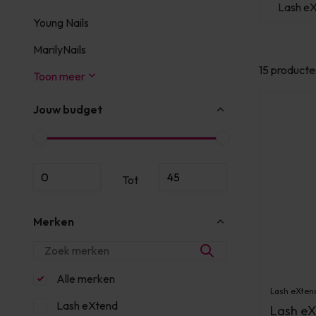
d
Lash eXtend
Lash eXtend
Lash e
Young Nails
MarilyNails
15 producte
Toon meer
Jouw budget
Tot
Merken
Alle merken
Lash eXten
Lash eXtend
Lash eX