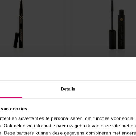
d
Lash eXtend
tend Fine Eyeliner Black
Lash eXtend Essence C
8,5 g
Details
aad
Op voorraad
9,85
 van cookies
excl. btw
ent en advertenties te personaliseren, om functies voor social
. Ook delen we informatie over uw gebruik van onze site met on
e. Deze partners kunnen deze gegevens combineren met andere i