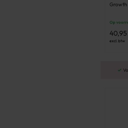
Growth
Op voorr
40,95
excl. btw
or 16:00 besteld? Dezelfde werkdag verstuurd