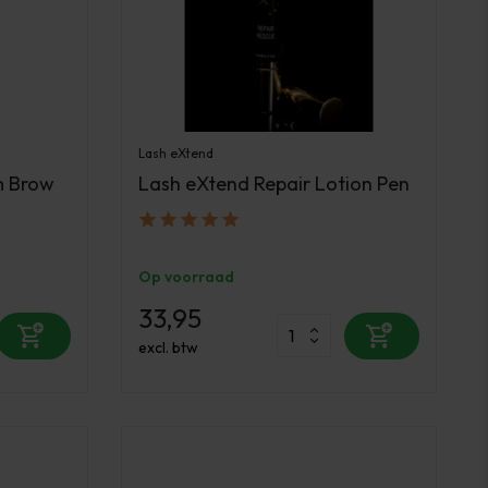
Lash eXtend
m Brow
Lash eXtend Repair Lotion Pen
Op voorraad
33,95
excl. btw