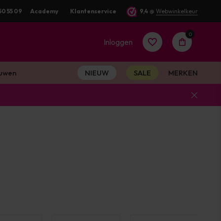
50 55 09
Academy
Klantenservice
9,4
@
Webwinkelkeur
0
Inloggen
uwen
NIEUW
SALE
MERKEN
Account
aanmaken
Account
aanmaken