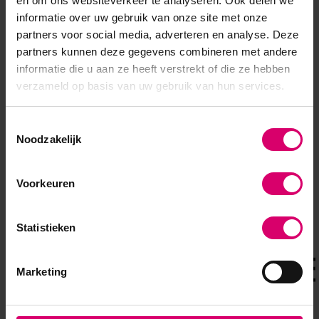
en om ons websiteverkeer te analyseren. Ook delen we
Op voorraad
Op voorraad
informatie over uw gebruik van onze site met onze
8,95
8,95
4,48
4,48
partners voor social media, adverteren en analyse. Deze
partners kunnen deze gegevens combineren met andere
excl. btw
excl. btw
informatie die u aan ze heeft verstrekt of die ze hebben
verzameld op basis van uw gebruik van hun services.
Toestemmingsselectie
Noodzakelijk
Overige categorieën in MERKEN
Voorkeuren
Statistieken
Marketing