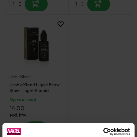
Lash eXtend
Lash eXtend Liquid Brow
Stain - Light Blonde
Op voorraad
14,00
excl. btw