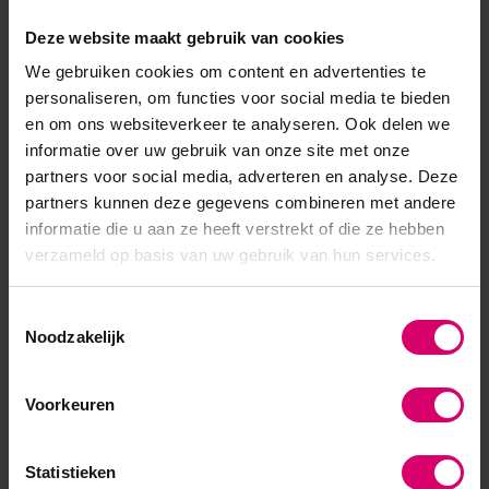
Cover Nude 8 ml
TPO/HEMA vrij
Deze website maakt gebruik van cookies
Op voorraad
Op voorraad
16,95
We gebruiken cookies om content en advertenties te
13,56
19,25
personaliseren, om functies voor social media te bieden
excl. btw
excl. btw
en om ons websiteverkeer te analyseren. Ook delen we
informatie over uw gebruik van onze site met onze
partners voor social media, adverteren en analyse. Deze
partners kunnen deze gegevens combineren met andere
informatie die u aan ze heeft verstrekt of die ze hebben
verzameld op basis van uw gebruik van hun services.
Toestemmingsselectie
Noodzakelijk
Voorkeuren
LoveNess
Crystal Nails
LoveNess Brush On Fiber
Crystal Nails SmartGummy
Pinky Sweater by #LVS
Rubber Base Gel Nr14 Milky
Statistieken
TPO/HEMA vrij
Rose 13 ml - TPO/HEMA vrij