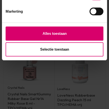
Op voorraad
Op voorraad
Marketing
19,95
25,50
excl. btw
excl. btw
Alles toestaan
Selectie toestaan
Crystal Nails
LoveNess
Crystal Nails SmartGummy
LoveNess Rubberbase
Rubber Base Gel Nr14
Dazzling Peach 15 ml
Milky Rose 8 ml -
TPO/HEMA vrij
TPO/HEMA vrij