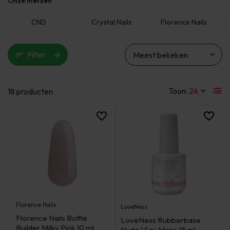
Onze merken
CND
Crystal Nails
Florence Nails
Filter
Toon:
18 producten
Florence Nails
LoveNess
Florence Nails Bottle
LoveNess Rubberbase
Builder Milky Pink 10 ml
Nude I Say More 15 ml