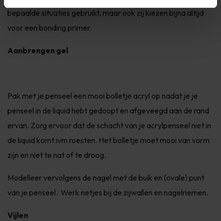
bepaalde situaties gebruikt, maar ook zij kiezen bijna altijd
voor een bonding primer.
Aanbrengen gel
Pak met je penseel een mooi bolletje acryl op nadat je je
penseel in de liquid hebt gedoopt en afgeveegd aan de rand
ervan. Zorg ervoor dat de schacht van je acrylpenseel niet in
de liquid komt ivm roesten. Het bolletje moet mooi van vorm
zijn en niet te nat of te droog.
Modelleer vervolgens de nagel met de buik en (ovale) punt
van je penseel. Werk netjes bij de zijwallen en nagelriemen.
Vijlen