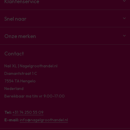
Klantenservice
Snel naar
Onze merken
Contact
Nail XL | Nagelgroothandel.nl
Diamantstraat 1 C
7554 TA Hengelo
Nederland
Bereikbaar ma t/m vr 9:00-17:00
Tel:
+31 74 250 55 09
E-mail:
info@nagelgroothandel.nl