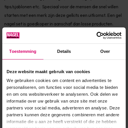
tips/sjablonen etc. Speciaal voor de mensen die snel willen
starten met een merk zijn deze gelkits een uitkomst. Een gel
nagel set is goedkoper in aanschaf dan losse producten.
Stappenplan
Toestemming
Details
Over
De Gel Voorbereiding
Deze website maakt gebruik van cookies
De voorbereiding wordt ook wel vaak de prep genoemt. Je
We gebruiken cookies om content en advertenties te
vijlt de nagels na het wassen, eerst in de gewenste vorm met
personaliseren, om functies voor social media te bieden
een 180 grit vijl. Vervolgens duw je met een pro
en om ons websiteverkeer te analyseren. Ook delen we
pusher/cuticle pusher de nagelriemen voorzichtig terug en
informatie over uw gebruik van onze site met onze
partners voor social media, adverteren en analyse. Deze
verwijder je de vliesjes van de nagel met een pro pusher
partners kunnen deze gegevens combineren met andere
(cuticle pusher) of met een curette. Heeft jouw klant erg
informatie die u aan ze heeft verstrekt of die ze hebben
stugge vliesjes die moeilijk te verwijderen zijn, gebruik dan