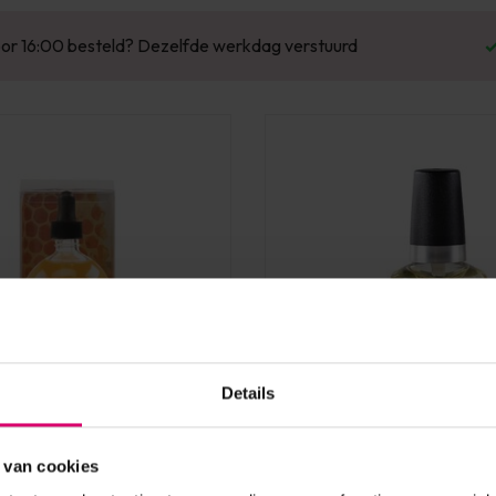
or 16:00 besteld? Dezelfde werkdag verstuurd
Details
uralé
Cuccio Naturalé
ilk & Honey Cuticle Oil
Cuccio Milk & Honey Cuti
 van cookies
3,7 ml