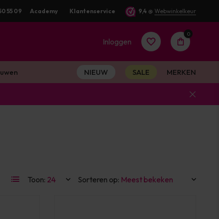
50 55 09
Voor 16:00 besteld? Dezelfde werkdag verstuurd
Academy
Klantenservice
9,4
@
Webwinkelkeur
0
Inloggen
uwen
NIEUW
SALE
MERKEN
Account
aanmaken
Account
Toon:
Sorteren op:
aanmaken