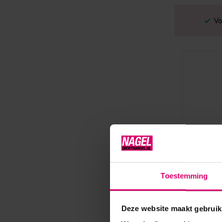
Gratis verzending v.a. €100 excl. BTW
Vo
Toestemming
Cuccio Nat
Cuccio M
Deze website maakt gebruik
75 ml