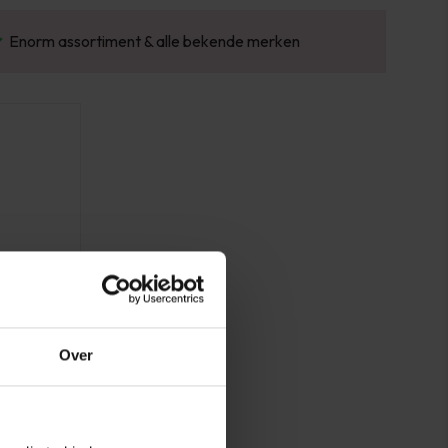
Enorm assortiment & alle bekende merken
Over
cle Oil