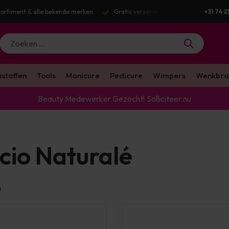
ortiment & alle bekende merken
Gratis verzending v.a. €100 excl. BTW
+31 74 2
istoffen
Tools
Manicure
Pedicure
Wimpers
Wenkbra
Beauty Medewerker Gezocht!
Solliciteer nu
cio Naturalé
n