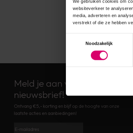
We gebruiken cookies om cont
Op voorr
websiteverkeer te analyseren
media, adverteren en analys
13,95
verstrekt of die ze hebben v
excl. btw
Toestemmingsselectie
Noodzakelijk
Meld je aan voor de
nieuwsbrief!
Ontvang €5,- korting en blijf op de hoogte van onze
laatste acties en aanbiedingen!