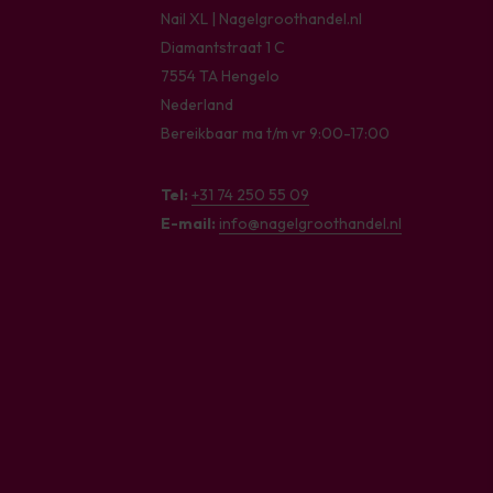
Nail XL | Nagelgroothandel.nl
Diamantstraat 1 C
7554 TA Hengelo
Nederland
Bereikbaar ma t/m vr 9:00-17:00
Tel:
+31 74 250 55 09
E-mail:
info@nagelgroothandel.nl