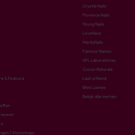
Crystal Nails
Florence Nails
Young Nails
LoveNess
MarilyNails
Famous Names
HFL Laboratories
Cuccio Naturale
re & Pedicure
Lash eXtend
Blink Lashes
Bekijk alle merken
toffen
rauwen
rs
ingen | Workshops