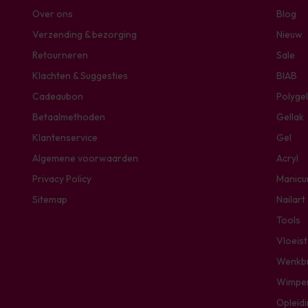
Over ons
Blog
Verzending & bezorging
Nieuw
Retourneren
Sale
Klachten & Suggesties
BIAB
Cadeaubon
Polygel
Betaalmethoden
Gellak
Klantenservice
Gel
Algemene voorwaarden
Acryl
Privacy Policy
Manicu
Sitemap
Nailart
Tools
Vloeis
Wenkb
Wimpe
Opleid