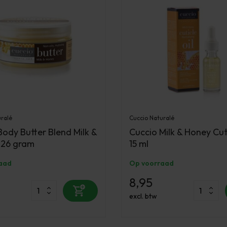
uralé
Cuccio Naturalé
Body Butter Blend Milk &
Cuccio Milk & Honey Cuti
226 gram
15 ml
aad
Op voorraad
8,95
excl. btw