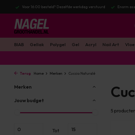
l. BTW
Voor 16:00 besteld? Dezelfde werkdag verstuurd
Enorm ass
BIAB
Gellak
Polygel
Gel
Acryl
Nail Art
Vloe
Terug
Home
Merken
Cuccio Naturalé
Cuc
Merken
Jouw budget
5 producte
Tot