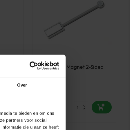
PBP
ilk
PBP Cat Eye Magnet 2-Sided
ml -
Strong
Over
Op voorraad
4,25
excl. btw
 media te bieden en om ons
ze partners voor social
nformatie die u aan ze heeft