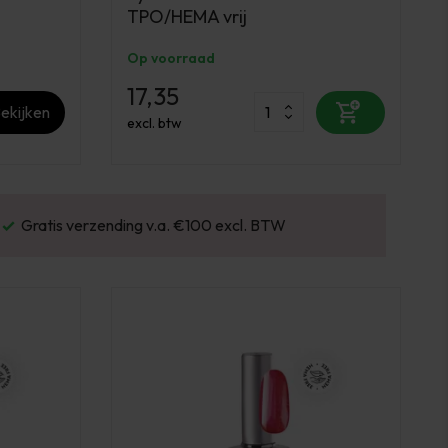
TPO/HEMA vrij
Op voorraad
17,35
ekijken
excl. btw
Gratis verzending v.a. €100 excl. BTW
Vo