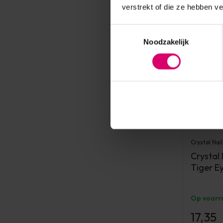
verstrekt of die ze hebben v
Toestemmingsselectie
Noodzakelijk
Crystal Nail
Crystal
Tiger E
Op voorr
17,35