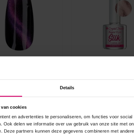
s
Crystal Nails
Nails Crystalac Tiger
Crystal Nails Crystalac S
inity #3 TPO/HEMA vrij
Tiger Eye # Chestnut 4 
TPO vrij
Details
aad
Op voorraad
17,35
 van cookies
excl. btw
ent en advertenties te personaliseren, om functies voor social
. Ook delen we informatie over uw gebruik van onze site met on
e. Deze partners kunnen deze gegevens combineren met andere i