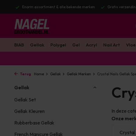
stuurd
Enorm assortiment & alle bekende merken
Gratis verzendin
BIAB
Gellak
Polygel
Gel
Acryl
Nail Art
Vloe
Terug
Home
Gellak
Gellak Merken
Crystal Nails Gellak Sp
Cry
Gellak
Gellak Set
In deze cat
Gellak Kleuren
Onze mer
Rubberbase Gellak
s
LoveNess
PBP
Crystal 
French Manicure Gellak