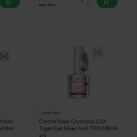
excl. btw
Crystal Nails
stalac
Crystal Nails Crystalac LUX
ht 8ml
Tiger Eye Silver 4 ml TPO/HEMA
vrij