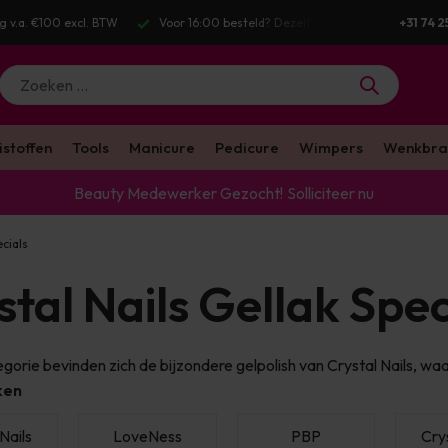
g v.a. €100 excl. BTW
Voor 16:00 besteld? Dezelfde werkdag verstuurd
+31 74 2
istoffen
Tools
Manicure
Pedicure
Wimpers
Wenkbra
Beauty Medewerker Gezocht!
Solliciteer nu
ecials
stal Nails Gellak Spec
egorie bevinden zich de bijzondere gelpolish van Crystal Nails, wa
ken
Nails
LoveNess
PBP
Crys