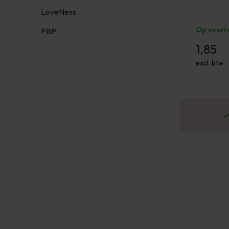
LoveNess
Op voorr
PBP
1,85
excl. btw
or 16:00 besteld? Dezelfde werkdag verstuurd