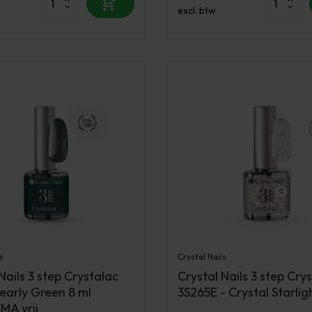
excl. btw
s
Crystal Nails
Nails 3 step Crystalac
Crystal Nails 3 step Cry
Pearly Green 8 ml
3S265E - Crystal Starlig
A vrij