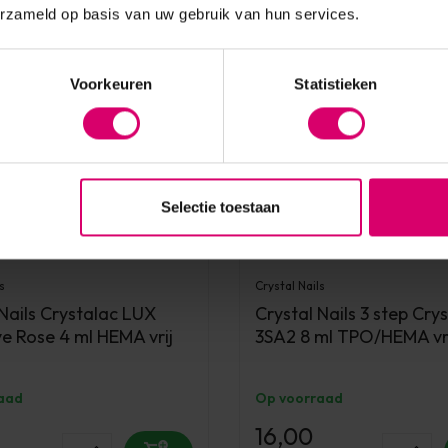
erzameld op basis van uw gebruik van hun services.
Voorkeuren
Statistieken
Selectie toestaan
s
Crystal Nails
 Nails Crystalac LUX
Crystal Nails 3 step Cry
ye Rose 4 ml HEMA vrij
3SA2 8 ml TPO/HEMA vr
aad
Op voorraad
16,00