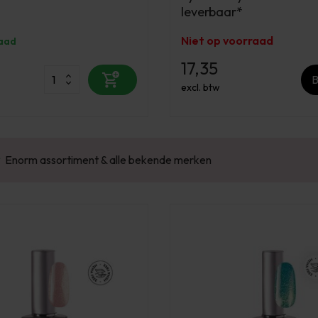
leverbaar*
Niet op voorraad
aad
17,35
B
excl. btw
Enorm assortiment & alle bekende merken