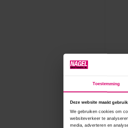
Crystal Nail
Crystal 
Eye Inf
Toestemming
Op voorr
17,35
Deze website maakt gebruik
excl. btw
We gebruiken cookies om cont
websiteverkeer te analyseren
media, adverteren en analys