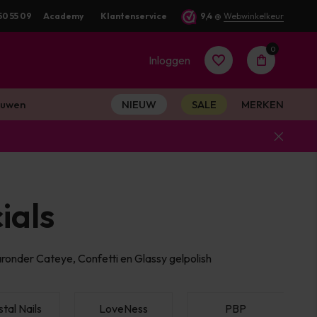
50 55 09
Academy
Klantenservice
9,4
@
Webwinkelkeur
0
Inloggen
uwen
NIEUW
SALE
MERKEN
Account
aanmaken
ials
Account
aronder Cateye, Confetti en Glassy gelpolish
aanmaken
tal Nails
LoveNess
PBP