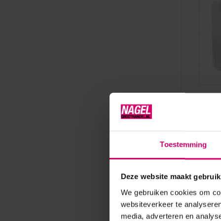
Crystal Nail
Crystal 
Dispens
Sjabloo
Toestemming
Op voorr
17,90
Deze website maakt gebruik
excl. btw
We gebruiken cookies om cont
websiteverkeer te analyseren
media, adverteren en analys