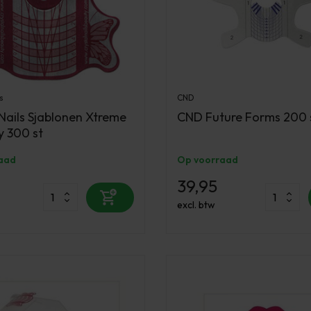
s
CND
 Nails Sjablonen Xtreme
CND Future Forms 200 
y 300 st
aad
Op voorraad
39,95
excl. btw