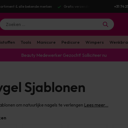
g v.a. €100 excl. BTW
Voor 16:00 besteld? Dezelfde werkdag verstuurd
+31 74 2
istoffen
Tools
Manicure
Pedicure
Wimpers
Wenkbra
Beauty Medewerker Gezocht!
Solliciteer nu
ygel Sjablonen
jablonen om natuurlijke nagels te verlengen
Lees meer...
ken