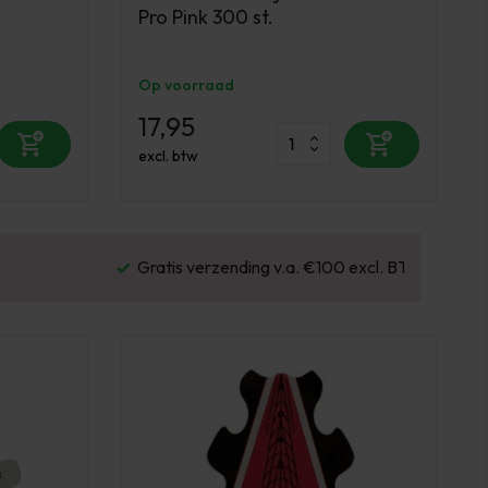
Pro Pink 300 st.
Op voorraad
17,95
excl. btw
Gratis verzending v.a. €100 excl. BTW
Vo