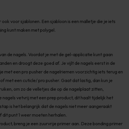
ook voor sjablonen. Een sjabloon is een malletje die je iets
nging kunt maken met polygel.
an de nagels. Voordat je met de gel-applicatie kunt gaan
handen en droogt deze goed af. Je vijlt de nagels eerst in de
je met een pro pusher de nagelriemen voorzichtig iets terug en
of met een cuticle/ pro pusher. Gaat dat lastig, dan kun je
iken, om zo de velletjes die op de nagelplaat zitten,
agels vetvrij met een prep product, dit haalt tijdelijk het
stap is het belangrijk dat de nagels niet meer aangeraakt
f dit punt 1 weer moeten herhalen.
roduct, breng je een zuurvrije primer aan. Deze bonding primer