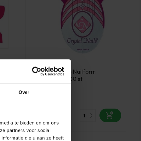
Crystal Nails
orm
Crystal Nails Nailform
Sjablonen 500 st
Over
Op voorraad
24,70
excl. btw
 media te bieden en om ons
ze partners voor social
nformatie die u aan ze heeft