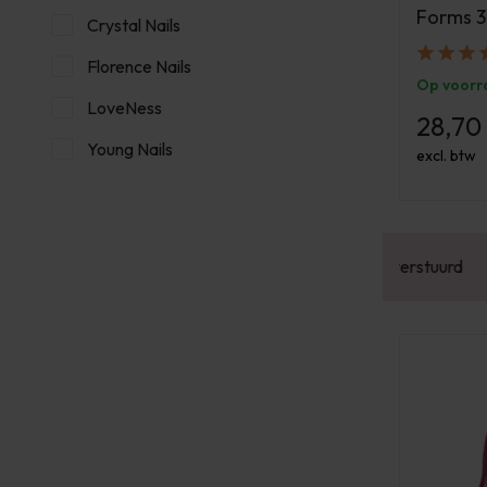
Forms 3
Crystal Nails
Florence Nails
Op voorr
LoveNess
28,70
Young Nails
excl. btw
or 16:00 besteld? Dezelfde werkdag verstuurd