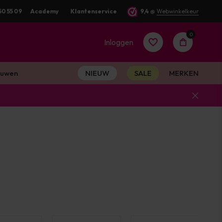
50 55 09
Academy
Klantenservice
9,4
@
Webwinkelkeur
0
Inloggen
uwen
NIEUW
SALE
MERKEN
Account
aanmaken
Account
aanmaken