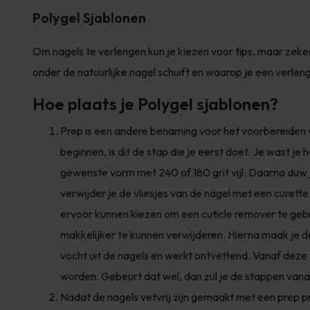
Polygel Sjablonen
Om nagels te verlengen kun je kiezen voor tips, maar zeker 
onder de natuurlijke nagel schuift en waarop je een verle
Hoe plaats je Polygel sjablonen?
Prep is een andere benaming voor het voorbereiden v
beginnen, is dit de stap die je eerst doet. Je wast je 
gewenste vorm met 240 of 180 grit vijl. Daarna duw 
verwijder je de vliesjes van de nagel met een curette 
ervoor kunnen kiezen om een cuticle remover te gebru
makkelijker te kunnen verwijderen. Hierna maak je de n
vocht uit de nagels en werkt ontvettend. Vanaf deze 
worden. Gebeurt dat wel, dan zul je de stappen vana
Nadat de nagels vetvrij zijn gemaakt met een prep p