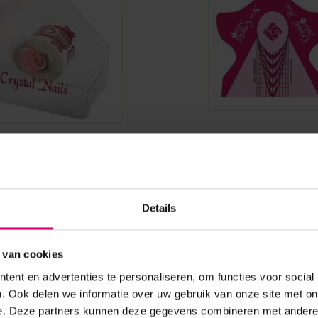
s
Crystal Nails
Nails Nailform
Crystal Nails Wonderf
er Xtreme Butterfly
Sjablonen 200 st
n
Details
aad
Op voorraad
53,70
 van cookies
excl. btw
ent en advertenties te personaliseren, om functies voor social
. Ook delen we informatie over uw gebruik van onze site met on
e. Deze partners kunnen deze gegevens combineren met andere i