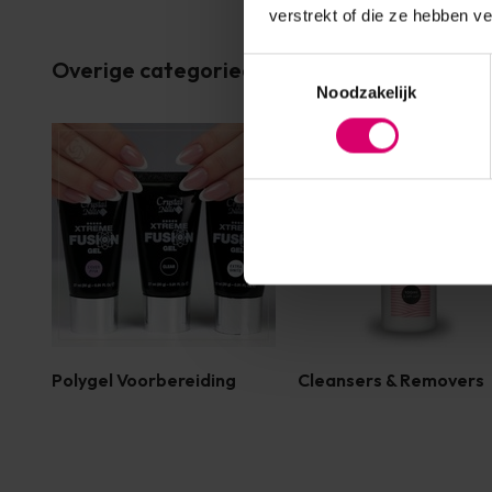
verstrekt of die ze hebben v
Overige categorieën in Polygel
Toestemmingsselectie
Noodzakelijk
Polygel Voorbereiding
Cleansers & Removers