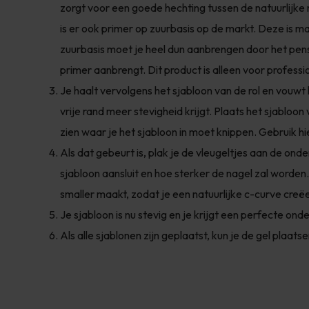
zorgt voor een goede hechting tussen de natuurlijke 
is er ook primer op zuurbasis op de markt. Deze is m
zuurbasis moet je heel dun aanbrengen door het pens
primer aanbrengt. Dit product is alleen voor professi
Je haalt vervolgens het sjabloon van de rol en vouwt
vrije rand meer stevigheid krijgt. Plaats het sjabloon
zien waar je het sjabloon in moet knippen. Gebruik hi
Als dat gebeurt is, plak je de vleugeltjes aan de onde
sjabloon aansluit en hoe sterker de nagel zal worden.
smaller maakt, zodat je een natuurlijke c-curve creëe
Je sjabloon is nu stevig en je krijgt een perfecte on
Als alle sjablonen zijn geplaatst, kun je de gel plaats