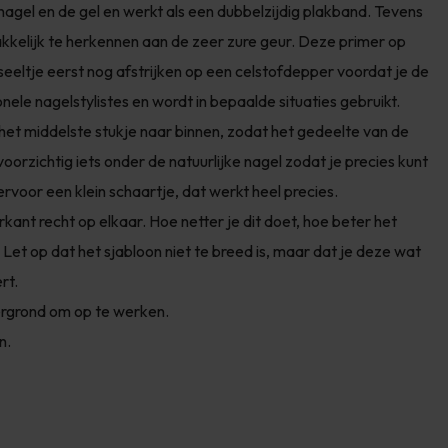
nagel en de gel en werkt als een dubbelzijdig plakband. Tevens
akkelijk te herkennen aan de zeer zure geur. Deze primer op
eeltje eerst nog afstrijken op een celstofdepper voordat je de
onele nagelstylistes en wordt in bepaalde situaties gebruikt.
 het middelste stukje naar binnen, zodat het gedeelte van de
 voorzichtig iets onder de natuurlijke nagel zodat je precies kunt
ervoor een klein schaartje, dat werkt heel precies.
rkant recht op elkaar. Hoe netter je dit doet, hoe beter het
 Let op dat het sjabloon niet te breed is, maar dat je deze wat
rt.
dergrond om op te werken.
en.