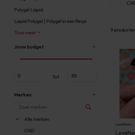
ls
LoveNess
Young Nails
CN
Polygel Liquid
Liquid Polygel | Polygel in een flesje
9 producte
Toon meer
Jouw budget
Tot
Merken
Alle merken
LoveNess
CND
LoveNes