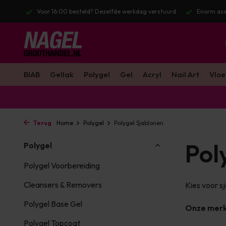
stuurd
Enorm assortiment & alle bekende merken
Gratis verzendin
BIAB
Gellak
Polygel
Gel
Acryl
Nail Art
Vloe
Terug
Home
Polygel
Polygel Sjablonen
Pol
Polygel
Polygel Voorbereiding
Cleansers & Removers
Kies voor s
Polygel Base Gel
Onze mer
Polygel Topcoat