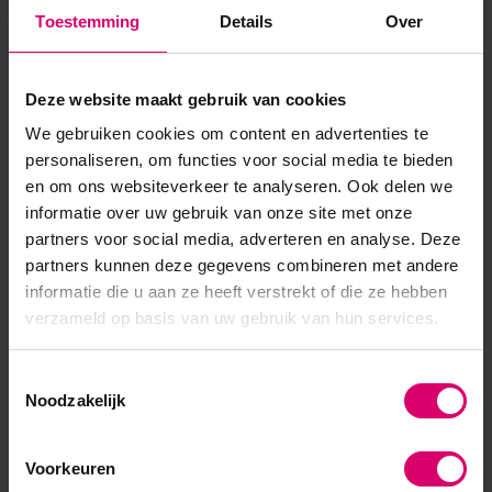
Toestemming
Details
Over
Deze website maakt gebruik van cookies
We gebruiken cookies om content en advertenties te
personaliseren, om functies voor social media te bieden
en om ons websiteverkeer te analyseren. Ook delen we
informatie over uw gebruik van onze site met onze
Florence Nails
CND
partners voor social media, adverteren en analyse. Deze
Florence Nails Acryl Cover
CND Perfect Color Powder
partners kunnen deze gegevens combineren met andere
Up Pink
Warm Pink - Opaque 104 g
informatie die u aan ze heeft verstrekt of die ze hebben
Op voorraad
Op voorraad
verzameld op basis van uw gebruik van hun services.
7,95
57,50
excl. btw
excl. btw
Toestemmingsselectie
Noodzakelijk
Voorkeuren