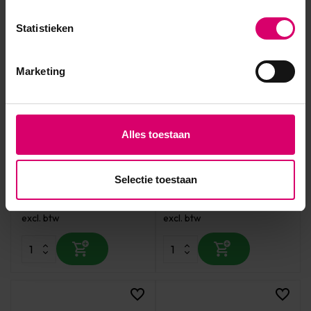
Statistieken
Marketing
Young Nails
Crystal Nails
Alles toestaan
Young Nails Extreme Low
Crystal Nails Acryl Master
Odor Powder Cover Nude
Powder Cover Pink 100 gr
45 gram
Selectie toestaan
Op voorraad
Op voorraad
25,00
39,85
excl. btw
excl. btw