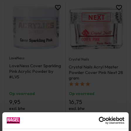
LoveNess
Crystal Nails
LoveNess Cover Sparkling
Crystal Nails Acryl Master
Pink Acrylic Powder by
Powder Cover Pink Next 28
#LVS
gram
Op voorraad
Op voorraad
9,95
16,75
excl. btw
excl. btw