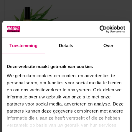
Toestemming
Details
Over
Famous Names
CB-Dadi' Oil 14,3 ml
Op voorraad
Deze website maakt gebruik van cookies
Login voor prijzen
We gebruiken cookies om content en advertenties te
personaliseren, om functies voor social media te bieden
en om ons websiteverkeer te analyseren. Ook delen we
informatie over uw gebruik van onze site met onze
partners voor social media, adverteren en analyse. Deze
Overige categorieën in MERKEN
partners kunnen deze gegevens combineren met andere
informatie die u aan ze heeft verstrekt of die ze hebben
verzameld op basis van uw gebruik van hun services.