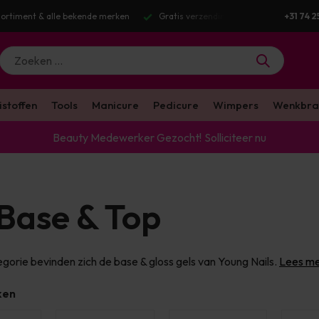
g v.a. €100 excl. BTW
Voor 16:00 besteld? Dezelfde werkdag verstuurd
+31 74 2
istoffen
Tools
Manicure
Pedicure
Wimpers
Wenkbra
Beauty Medewerker Gezocht!
Solliciteer nu
Base & Top
egorie bevinden zich de base & gloss gels van Young Nails.
Lees me
ken