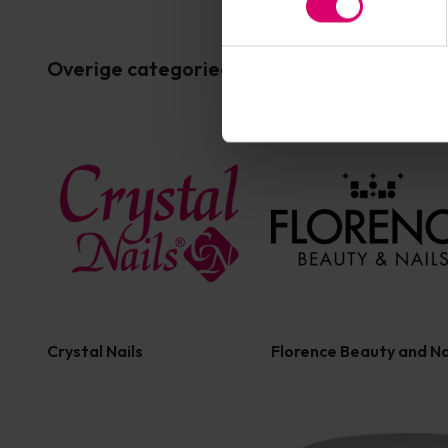
Overige categorieën in MERKEN
Crystal Nails
Florence Beauty and Na