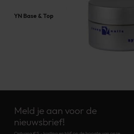
YN Base & Top
Meld je aan voor de
nieuwsbrief!
Ontvang €5,- korting en blijf op de hoogte van onze