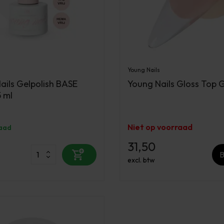
Young Nails
ails Gelpolish BASE
Young Nails Gloss Top G
 ml
Niet op voorraad
aad
31,50
B
excl. btw