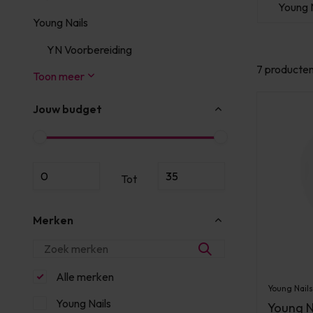
s
Young Nails
Young Nails
Young N
Young Nails
YN Voorbereiding
7 producte
Toon meer
Jouw budget
Tot
Merken
Alle merken
Young Nails
Young Nails
Young N