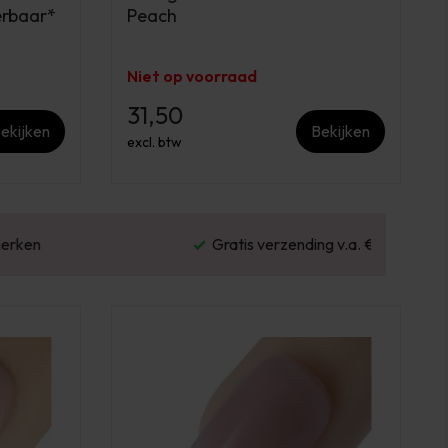
erbaar*
Peach
Niet op voorraad
31,50
ekijken
Bekijken
excl. btw
Gratis verzending v.a. €100 excl. BTW
Vo