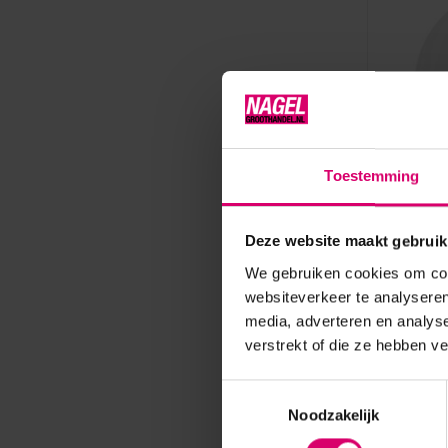
Toestemming
Young Nails
Deze website maakt gebruik
Young N
We gebruiken cookies om cont
leverba
websiteverkeer te analyseren
Niet op 
media, adverteren en analys
verstrekt of die ze hebben v
31,50
excl. btw
Toestemmingsselectie
Noodzakelijk