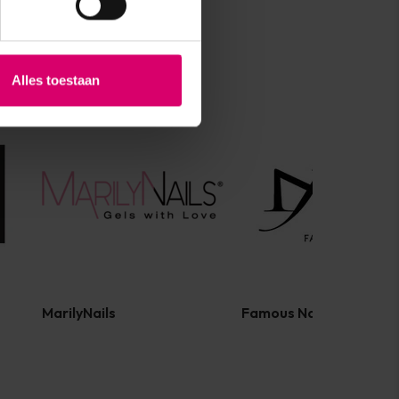
Alles toestaan
MarilyNails
Famous Names