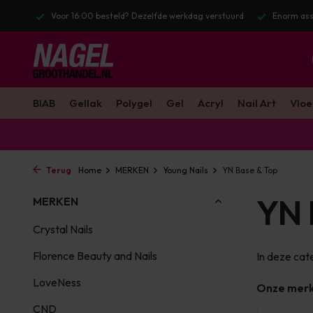
stuurd
Enorm assortiment & alle bekende merken
Gratis verzendin
BIAB
Gellak
Polygel
Gel
Acryl
Nail Art
Vloe
Terug
Home
MERKEN
Young Nails
YN Base & Top
YN 
MERKEN
Crystal Nails
Florence Beauty and Nails
In deze cat
LoveNess
Onze mer
CND