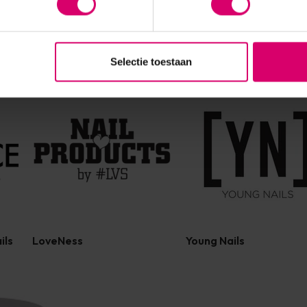
Selectie toestaan
ils
LoveNess
Young Nails