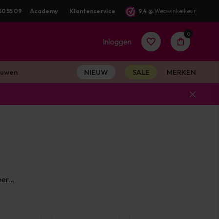
50 55 09
Academy
Klantenservice
9,4
@
Webwinkelkeur
0
Inloggen
uwen
NIEUW
SALE
MERKEN
Account
aanmaken
Account
er...
aanmaken