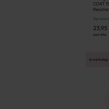
COAT 15
Resistan
Op voorr
23,95
excl. btw
or 16:00 besteld? Dezelfde werkdag verstuurd