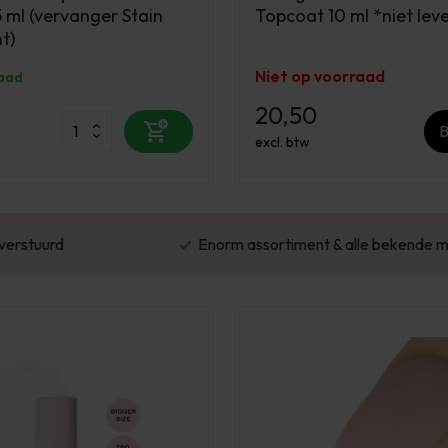
 ml (vervanger Stain
Topcoat 10 ml *niet lev
t)
Niet op voorraad
aad
20,50
B
excl. btw
Enorm assortiment & alle bekende merken