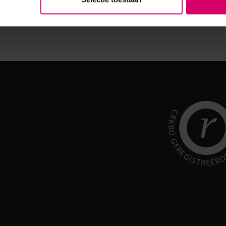
wen
MERKEN