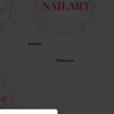
Nailart
Pedicure