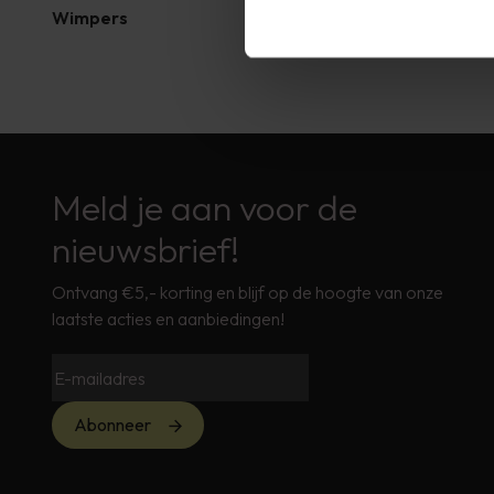
Wimpers
Wenkbrau
Meld je aan voor de
nieuwsbrief!
Ontvang €5,- korting en blijf op de hoogte van onze
laatste acties en aanbiedingen!
Abonneer