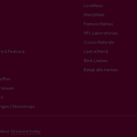
LoveNess
MarilyNails
Famous Names
HFL Laboratories
Cuccio Naturale
re & Pedicure
Lash eXtend
Blink Lashes
Bekijk alle merken
toffen
rauwen
rs
ingen | Workshops
e door
Growww.today