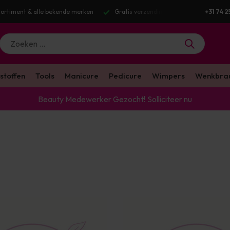
g v.a. €100 excl. BTW
Voor 16:00 besteld? Dezelfde werkdag verstuurd
+31 74 2
stoffen
Tools
Manicure
Pedicure
Wimpers
Wenkbra
Beauty Medewerker Gezocht!
Solliciteer nu