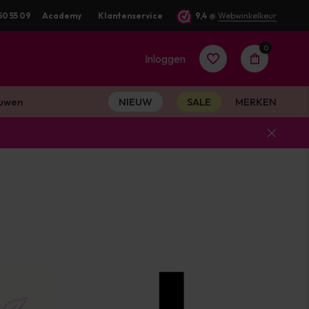
50 55 09
Academy
Klantenservice
9,4
@
Webwinkelkeur
0
Inloggen
uwen
NIEUW
SALE
MERKEN
Account
aanmaken
Account
aanmaken