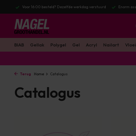
stuurd
Enorm assortiment & alle bekende merken
Gratis verzendin
BIAB
Gellak
Polygel
Gel
Acryl
Nailart
Vloei
Terug
Home
Catalogus
Catalogus