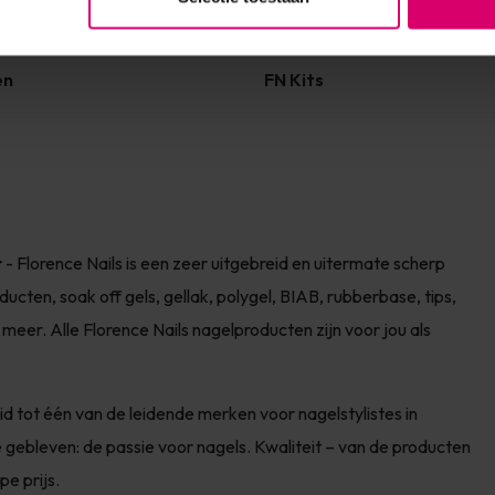
en
FN Kits
r
- Florence Nails is een zeer uitgebreid en uitermate scherp
cten, soak off gels, gellak, polygel, BIAB, rubberbase, tips,
 meer. Alle Florence Nails nagelproducten zijn voor jou als
id tot één van de leidende merken voor nagelstylistes in
 gebleven: de passie voor nagels. Kwaliteit – van de producten
pe prijs.