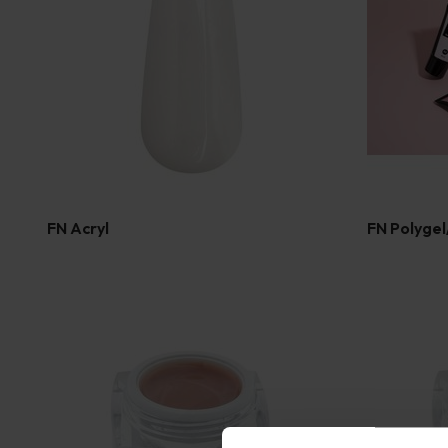
FN Acryl
FN Polygel