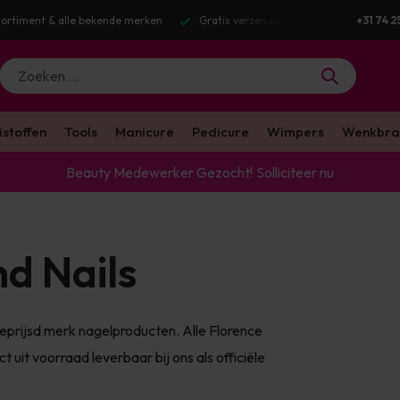
g v.a. €100 excl. BTW
Voor 16:00 besteld? Dezelfde werkdag verstuurd
+31 74 2
istoffen
Tools
Manicure
Pedicure
Wimpers
Wenkbra
Beauty Medewerker Gezocht!
Solliciteer nu
d Nails
geprijsd merk nagelproducten. Alle Florence
ct uit voorraad leverbaar bij ons als officiële