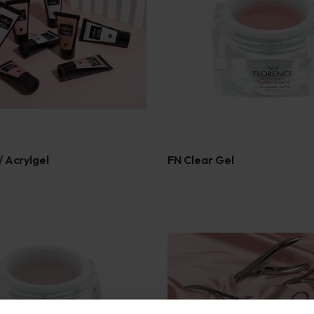
/ Acrylgel
FN Clear Gel