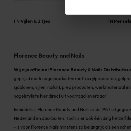
FN Vijlen & Bitjes
FN Pensel
Florence Beauty and Nails
Wij zijn officieel Florence Beauty & Nails Distributeu
geprijsd merk nagelproducten met: acrylproducten, gelprodu
sjablonen, vijlen, nailart, prep producten, werkmateriaal en
nagelstyliste hier
direct uit voorraad leverbaar
.
Inmiddels is Florence Beauty and Nails sinds 1987 uitgegroe
Nederland en daarbuiten. Toch is er ook één ding hetzelfde
- is voor Florence Nails minstens zo belangrijk als een scher