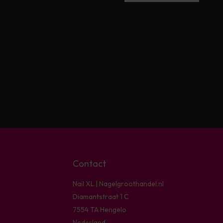
Contact
Nail XL | Nagelgroothandel.nl
Diamantstraat 1 C
7554 TA Hengelo
Nederland