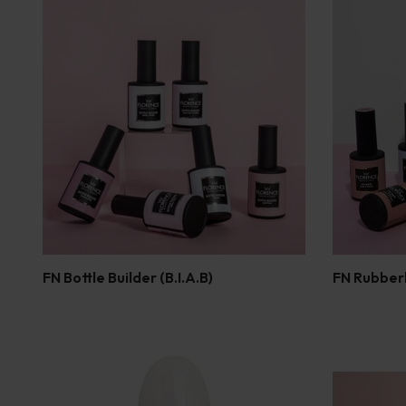
FN Bottle Builder (B.I.A.B)
FN Rubberb