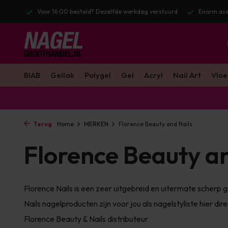
stuurd
Enorm assortiment & alle bekende merken
Gratis verzendin
BIAB
Gellak
Polygel
Gel
Acryl
Nail Art
Vloe
Terug
Home
MERKEN
Florence Beauty and Nails
Florence Beauty an
Florence Nails is een zeer uitgebreid en uitermate scherp 
Nails nagelproducten zijn voor jou als nagelstyliste hier dire
Florence Beauty & Nails distributeur