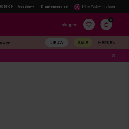
50 55 09
Academy
Klantenservice
9,4
@
Webwinkelkeur
0
Inloggen
uwen
NIEUW
SALE
MERKEN
Account
aanmaken
Account
aanmaken