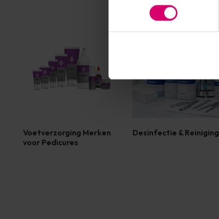
Voetverzorging Merken
Desinfectie & Reiniging
voor Pedicures