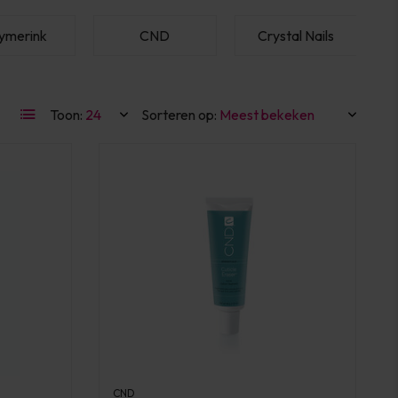
ymerink
CND
Crystal Nails
F
Toon:
Sorteren op:
CND