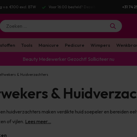
g v.a. €100 excl. BTW
Voor 16:00 besteld? Dezelfde werkdag verstuurd
+31 74 2
stoffen
Tools
Manicure
Pedicure
Wimpers
Wenkbra
Beauty Medewerker Gezocht!
Solliciteer nu
eltwekers & Huidverzachters
twekers & Huidverzac
en huidverzachters maken verdikte huid soepeler en bereiden eel
zen of vijlen.
Lees meer...
ken