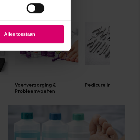
Alles toestaan
Voetverzorging &
Pedicure Instrumenten
Probleemvoeten