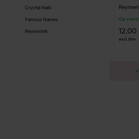
Reymeri
Crystal Nails
Op voorr
Famous Names
12,00
Reymerink
excl. btw
or 16:00 besteld? Dezelfde werkdag verstuurd