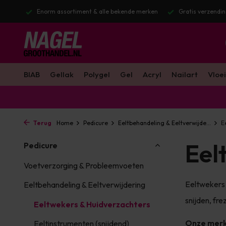
stuurd
Enorm assortiment & alle bekende merken
Gratis verzendin
BIAB
Gellak
Polygel
Gel
Acryl
Nailart
Vloei
Terug
Home
Pedicure
Eeltbehandeling & Eeltverwijde...
E
Eel
Pedicure
Voetverzorging & Probleemvoeten
Eeltwekers 
Eeltbehandeling & Eeltverwijdering
snijden, fre
Eeltwekers & Huidverzachters
Onze mer
Eeltinstrumenten (snijdend)