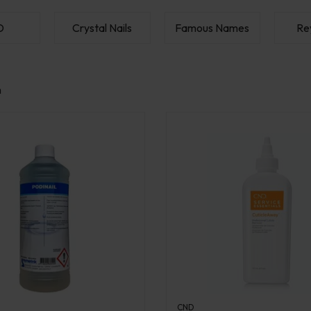
D
Crystal Nails
Famous Names
Re
n
CND