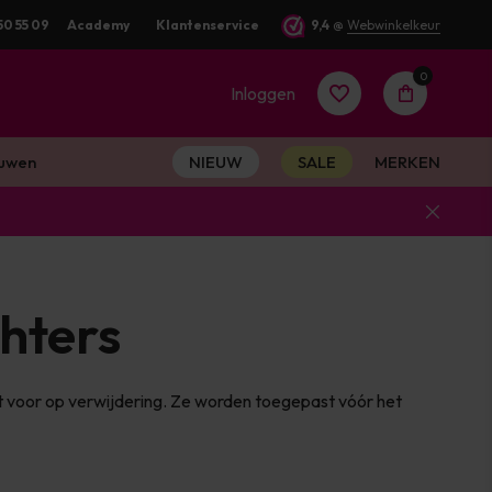
50 55 09
Academy
Klantenservice
9,4
@
Webwinkelkeur
0
Inloggen
uwen
NIEUW
SALE
MERKEN
Account
aanmaken
hters
Account
t voor op verwijdering. Ze worden toegepast vóór het
aanmaken