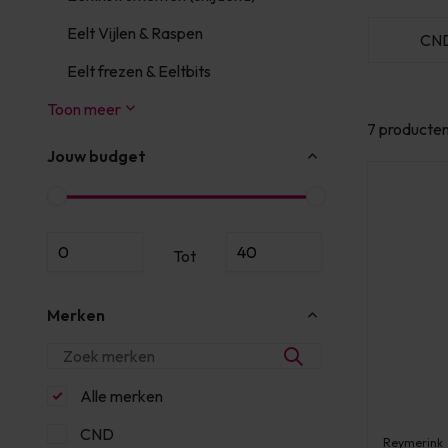
Eelt Vijlen & Raspen
s
Famous Names
Reymerink
CN
Eelt frezen & Eeltbits
Toon meer
7 producte
Jouw budget
Tot
Merken
Alle merken
CND
Reymerink