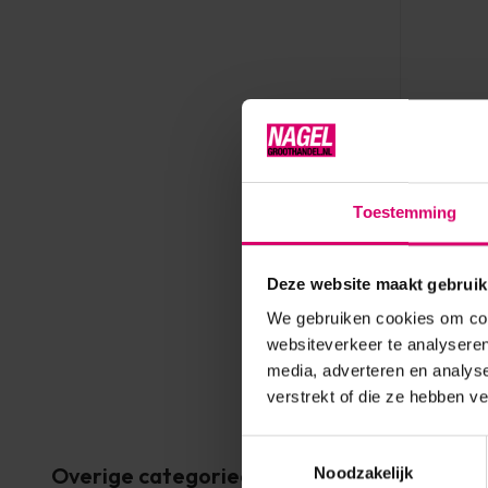
Famous N
Toestemming
Releaf 
Op voorr
Deze website maakt gebruik
L
We gebruiken cookies om cont
websiteverkeer te analyseren
media, adverteren en analys
verstrekt of die ze hebben v
Toestemmingsselectie
Overige categorieën in Pedicure
Noodzakelijk