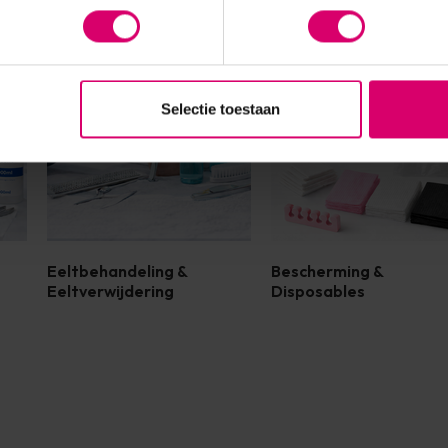
Selectie toestaan
Eeltbehandeling &
Bescherming &
Eeltverwijdering
Disposables