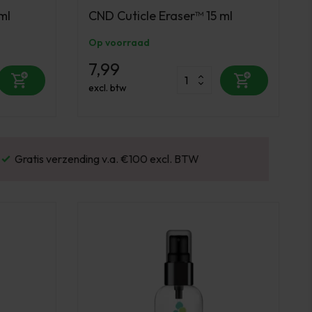
ml
CND Cuticle Eraser™ 15 ml
Op voorraad
7,99
excl. btw
Gratis verzending v.a. €100 excl. BTW
Vo