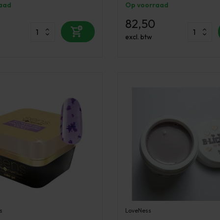
aad
Op voorraad
82,50
excl. btw
s
LoveNess