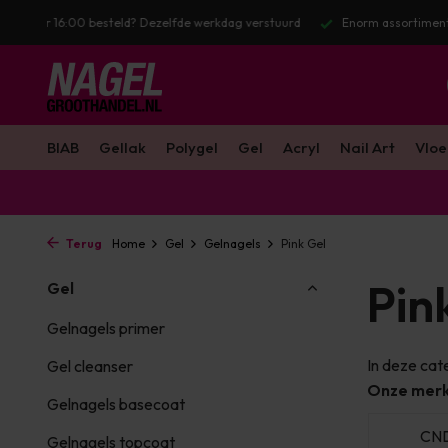
stuurd
Enorm assortiment & alle bekende merken
Gratis verzendin
BIAB
Gellak
Polygel
Gel
Acryl
Nail Art
Vloe
Terug
Home
Gel
Gelnagels
Pink Gel
Pin
Gel
Gelnagels primer
In deze cate
Gel cleanser
Onze mer
Gelnagels basecoat
ls
LoveNess
Young Nails
CN
Gelnagels topcoat