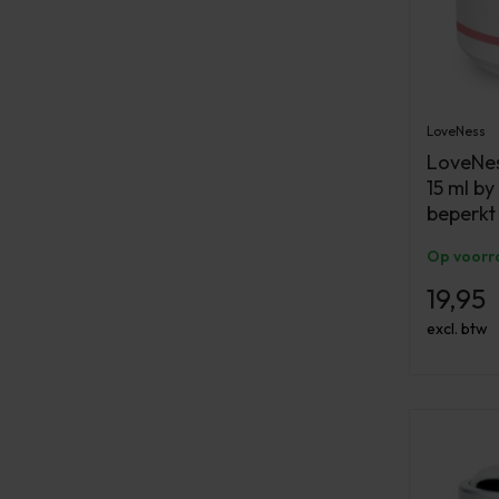
LoveNess
LoveNes
15 ml b
beperkt
Op voorr
19,95
excl. btw