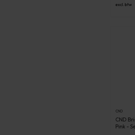
excl. btw
CND
CND Bri
Pink - 