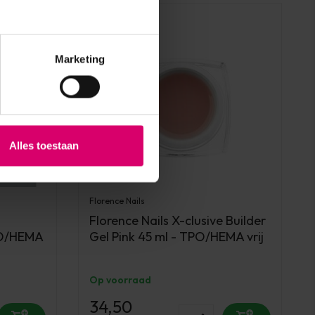
Marketing
Alles toestaan
Florence Nails
Florence Nails X-clusive Builder
PO/HEMA
Gel Pink 45 ml - TPO/HEMA vrij
Op voorraad
34,50