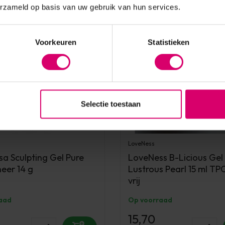
erzameld op basis van uw gebruik van hun services.
Voorkeuren
Statistieken
Selectie toestaan
LoveNess
sa Sculpting Gel Pure
LoveNess B-Licious Gel
heer 14 g
Lustrous Pearl 15 ml T
vrij
aad
Op voorraad
15,70