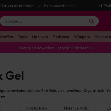
g v.a. €100 excl. BTW
Voor 16:00 besteld? Dezelfde werkdag verstuurd
+31 74 2
istoffen
Tools
Manicure
Pedicure
Wimpers
Wenkbra
Beauty Medewerker Gezocht!
Solliciteer nu
k Gel
gorie bevinden zich alle Pink Gels van LoveNess, Crystal Nails, You
ken
D
Crystal Nails
Florence Nails
Lo