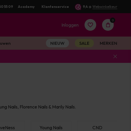
50 55 09
Academy
Klantenservice
9,4
@
Webwinkelkeur
0
Inloggen
uwen
NIEUW
SALE
MERKEN
Account
aanmaken
Account
ng Nails, Florence Nails & Marily Nails.
aanmaken
veNess
Young Nails
CND