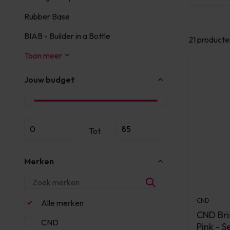
Rubber Base
BIAB - Builder in a Bottle
21 producte
Toon meer
Jouw budget
Tot
Merken
CND
Alle merken
CND Bri
CND
Pink - S