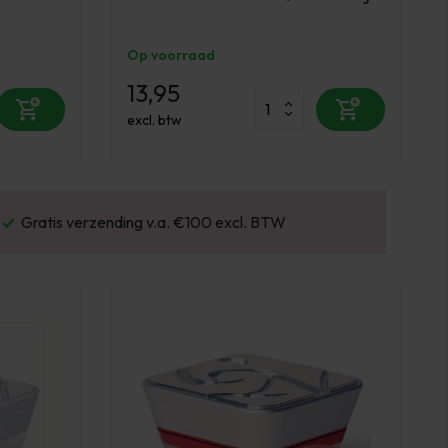
Op voorraad
13,95
excl. btw
Gratis verzending v.a. €100 excl. BTW
Vo