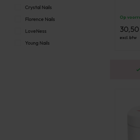
Crystal Nails
Op voorr
Florence Nails
30,50
LoveNess
excl. btw
Young Nails
or 16:00 besteld? Dezelfde werkdag verstuurd