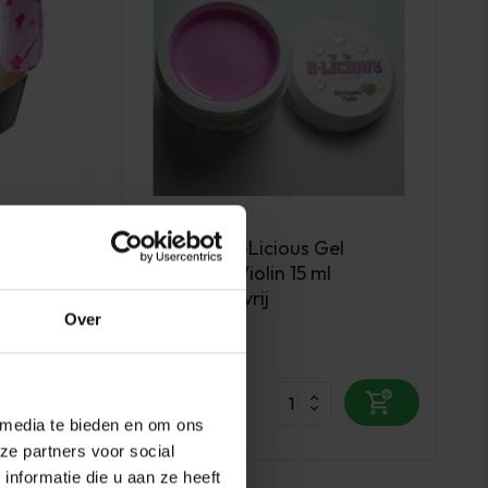
LoveNess
er decor
LoveNess B-Licious Gel
l *niet
Bombastic Violin 15 ml
TPO/HEMA vrij
Over
Op voorraad
15,70
ekijken
excl. btw
 media te bieden en om ons
ze partners voor social
nformatie die u aan ze heeft