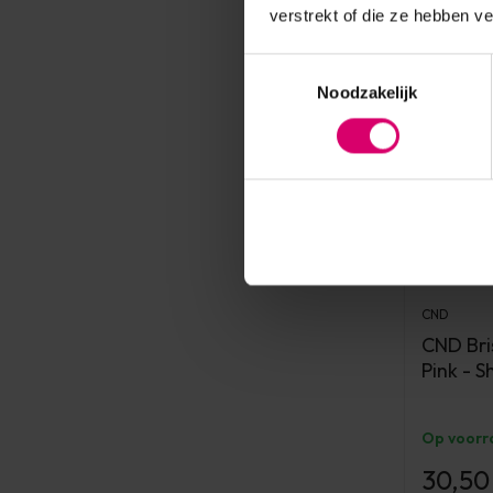
verstrekt of die ze hebben v
Toestemmingsselectie
Noodzakelijk
CND
CND Bri
Pink - S
Op voorr
30,50