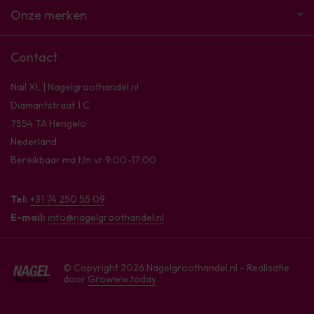
Onze merken
Contact
Nail XL | Nagelgroothandel.nl
Diamantstraat 1 C
7554 TA Hengelo
Nederland
Bereikbaar ma t/m vr 9:00-17:00
Tel:
+31 74 250 55 09
E-mail:
info@nagelgroothandel.nl
© Copyright 2026 Nagelgroothandel.nl - Realisatie
door
Growww.today