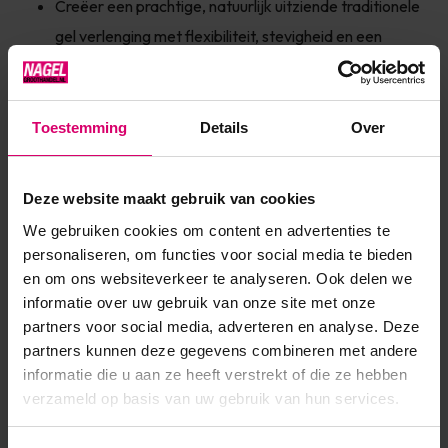
Creëer een prachtige, natuurlijk uitziende traditionele
gel verlenging met flexibiliteit, stevigheid en een
langdurig resultaat. De zelf levelende formule biedt
een superieur kleur behoud van maar liefst 3 weken
lang! Daarnaast is de BRISA™ UV-gel als enige gel op
Toestemming
Details
Over
de markt hypoallergeen. Sculpting gel Warm Pink
Semi-Sheer.
Deze website maakt gebruik van cookies
We gebruiken cookies om content en advertenties te
personaliseren, om functies voor social media te bieden
Product specificaties
en om ons websiteverkeer te analyseren. Ook delen we
informatie over uw gebruik van onze site met onze
EAN
639370080574
partners voor social media, adverteren en analyse. Deze
partners kunnen deze gegevens combineren met andere
informatie die u aan ze heeft verstrekt of die ze hebben
verzameld op basis van uw gebruik van hun services.