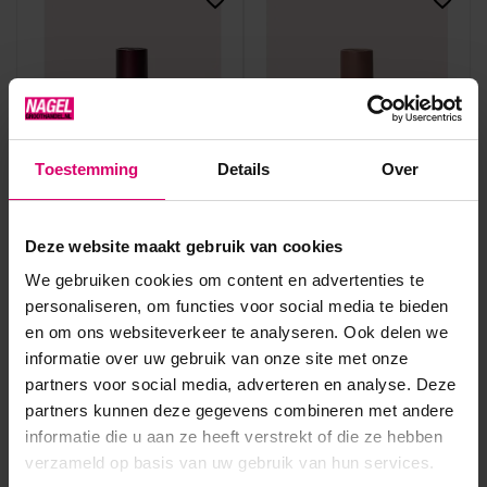
Toestemming
Details
Over
Young Nails
Young Nails
Young Nails Gelpolish Love
Young Nails Gelpolish Box
Heap (048) 15 ml
and Boogie (003) 15 ml
Deze website maakt gebruik van cookies
Op voorraad
Op voorraad
We gebruiken cookies om content en advertenties te
23,95
23,95
personaliseren, om functies voor social media te bieden
excl. btw
excl. btw
en om ons websiteverkeer te analyseren. Ook delen we
informatie over uw gebruik van onze site met onze
partners voor social media, adverteren en analyse. Deze
partners kunnen deze gegevens combineren met andere
informatie die u aan ze heeft verstrekt of die ze hebben
verzameld op basis van uw gebruik van hun services.