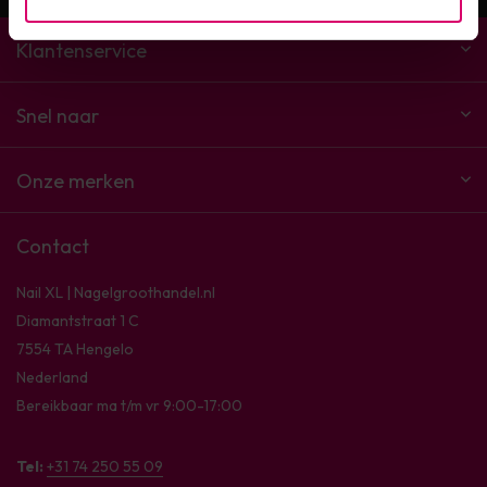
Klantenservice
Snel naar
Onze merken
Contact
Nail XL | Nagelgroothandel.nl
Diamantstraat 1 C
7554 TA Hengelo
Nederland
Bereikbaar ma t/m vr 9:00-17:00
Tel:
+31 74 250 55 09