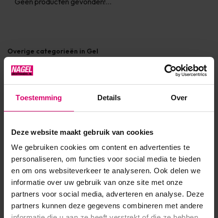
Geen producten gevonden!...
Overige categorieën in Gel
Toestemming
Details
Over
Deze website maakt gebruik van cookies
We gebruiken cookies om content en advertenties te
personaliseren, om functies voor social media te bieden
en om ons websiteverkeer te analyseren. Ook delen we
informatie over uw gebruik van onze site met onze
Gelnagels primer
Gel cleanser
partners voor social media, adverteren en analyse. Deze
partners kunnen deze gegevens combineren met andere
informatie die u aan ze heeft verstrekt of die ze hebben