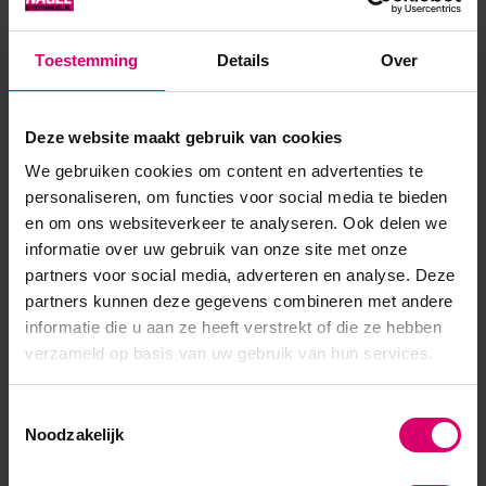
Op voorraad
Op voorraad
29,95
9,95
Toestemming
Details
Over
excl. btw
excl. btw
Deze website maakt gebruik van cookies
We gebruiken cookies om content en advertenties te
personaliseren, om functies voor social media te bieden
en om ons websiteverkeer te analyseren. Ook delen we
informatie over uw gebruik van onze site met onze
partners voor social media, adverteren en analyse. Deze
partners kunnen deze gegevens combineren met andere
informatie die u aan ze heeft verstrekt of die ze hebben
verzameld op basis van uw gebruik van hun services.
LoveNess
Toestemmingsselectie
LoveNess Half Moon File
Noodzakelijk
180/180 Gritt (Per stuk)
Op voorraad