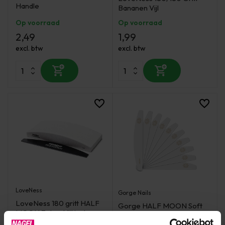
Handle
Bananen Vijl
Op voorraad
Op voorraad
2,49
1,99
excl. btw
excl. btw
LoveNess
Gorge Nails
LoveNess 180 gritt HALF
Gorge HALF MOON Soft
MOON Zebra Vijl incl.
Product Vijl 180/240 (10
Handle 50 Pcs
stuks)