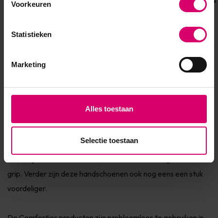
Voorkeuren
Statistieken
Crystal Nails
Florence Beauty and Nails
Marketing
Comforties
Alles toestaan
Helaas is Comforties gestopt met de productie en verkoop
van dit type handschoen. Het alternatief hiervoor zijn de
Pro
Selectie toestaan
Zwarte Nitril Handschoenen B897 met grip 100 stuks
.
Deze zijn sterker van kwaliteit en bieden een nog betere
grip. Verder zijn deze handschoenen ook nog eens een stuk
voordeliger.
De Comforties producten zijn probleemloos te gebruiken in