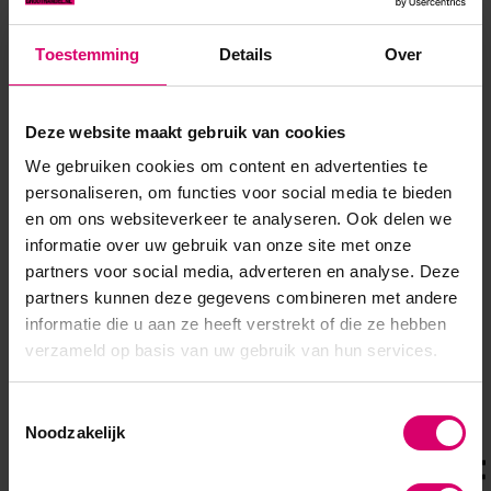
PRO Zwarte Nitril
Handschoenen B897 met
Toestemming
Details
Over
grip 100 stuks - Maat L
Op voorraad
7,95
Deze website maakt gebruik van cookies
excl. btw
We gebruiken cookies om content en advertenties te
personaliseren, om functies voor social media te bieden
en om ons websiteverkeer te analyseren. Ook delen we
informatie over uw gebruik van onze site met onze
partners voor social media, adverteren en analyse. Deze
partners kunnen deze gegevens combineren met andere
Overige categorieën in MERKEN
informatie die u aan ze heeft verstrekt of die ze hebben
verzameld op basis van uw gebruik van hun services.
Toestemmingsselectie
Noodzakelijk