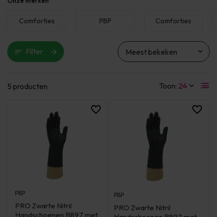
Onze merken
Comforties
PBP
Comforties
Filter
Toon:
5 producten
PBP
PBP
PRO Zwarte Nitril
PRO Zwarte Nitril
Handschoenen B897 met
Handschoenen B897 met