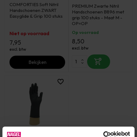
COMFORTIES Soft Nitril
PREMIUM Zwarte Nitril
Handschoenen ZWART
Handschoenen B896 met
Easyglide & Grip 100 stuks
grip 100 stuks - Maat M -
OP=OP
Op voorraad
Niet op voorraad
8,50
7,95
excl. btw
excl. btw
Bekijken
PBP