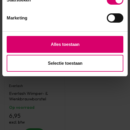
excl. btw
excl. btw
Marketing
Alles toestaan
Selectie toestaan
Everlash
Everlash Wimper- &
Wenkbrauwborstel
Op voorraad
6,95
excl. btw