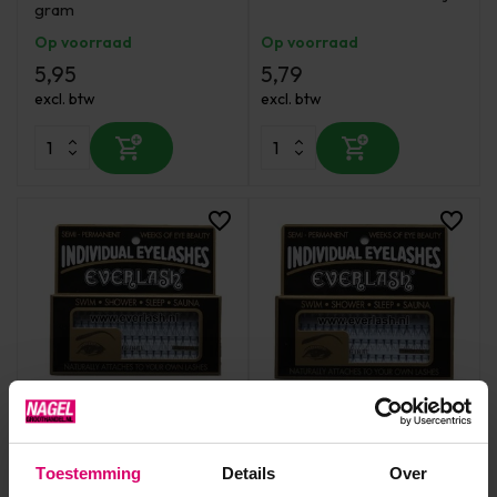
gram
Op voorraad
Op voorraad
5,95
5,79
excl. btw
excl. btw
Everlash
Everlash
Everlash Wimpers Zwart
Everlash Wimpers Zwart
(Spread) Long Black
(Spread) Short Black
Toestemming
Details
Over