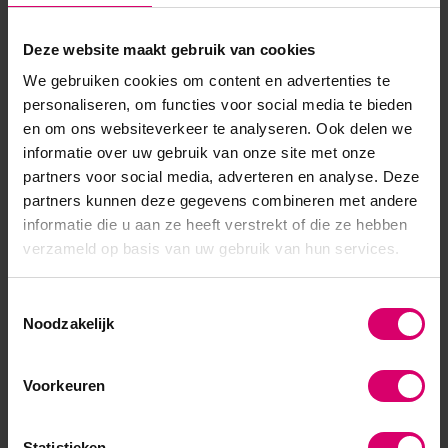
Op voorraad
Op voorraad
8,30
8,30
Deze website maakt gebruik van cookies
excl. btw
excl. btw
We gebruiken cookies om content en advertenties te
personaliseren, om functies voor social media te bieden
en om ons websiteverkeer te analyseren. Ook delen we
informatie over uw gebruik van onze site met onze
partners voor social media, adverteren en analyse. Deze
partners kunnen deze gegevens combineren met andere
informatie die u aan ze heeft verstrekt of die ze hebben
verzameld op basis van uw gebruik van hun services.
Toestemmingsselectie
Noodzakelijk
Everlash
Lash eXtend
Everlash Wimpers Zwart
Lash eXtend DIY Tweezer
(Spread) Trim Black
Voorkeuren
Op voorraad
Op voorraad
8,30
9,95
Statistieken