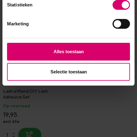
Statistieken
Eerder bekeken
Marketing
Alles toestaan
Selectie toestaan
Lash eXtend
Lash eXtend DIY Lash
Adhesive Set
Op voorraad
19,95
excl. btw