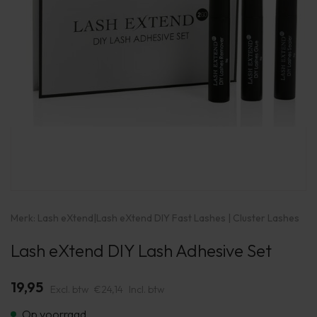
Merk:
Lash eXtend
|
Lash eXtend DIY Fast Lashes | Cluster Lashes
Lash eXtend DIY Lash Adhesive Set
19,95
Excl. btw
€24,14
Incl. btw
Op voorraad