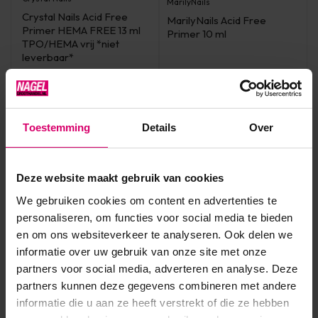
MarilyNails
Crystal Nails Acid Free
MarilyNails Acid Free
Primer HEMA FREE 13 ml
Primer 10 ml
TPO/HEMA vrij *niet
leverbaar*
Op voorraad
Niet op voorraad
8,20
12,95
excl. btw
excl. btw
Toestemming
Details
Over
Bekijken
Deze website maakt gebruik van cookies
We gebruiken cookies om content en advertenties te
personaliseren, om functies voor social media te bieden
Overige categorieën in Gellak
en om ons websiteverkeer te analyseren. Ook delen we
informatie over uw gebruik van onze site met onze
partners voor social media, adverteren en analyse. Deze
partners kunnen deze gegevens combineren met andere
informatie die u aan ze heeft verstrekt of die ze hebben