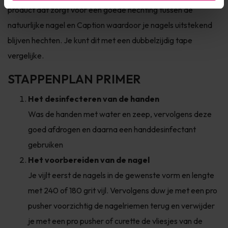
product dat zorgt voor een goede hechting tussen de
natuurlijke nagel en Caption waardoor je nagels uitstekend
blijven hechten. Je kunt dit met een dubbelzijdig tape
vergelijke.
STAPPENPLAN PRIMER
Het desinfecteren van de handen
Was de handen met water en zeep, vervolgens deze
goed afdrogen en daarna een handdesinfectant
gebruiken
Het voorbereiden van de nagel
Je vijlt eerst de nagels in de gewenste vorm en lengte
met 240 of 180 grit vijl. Vervolgens duw je met een pro
pusher voorzichtig de nagelriemen terug en verwijder
je met een pro pusher of curette de vliesjes van de