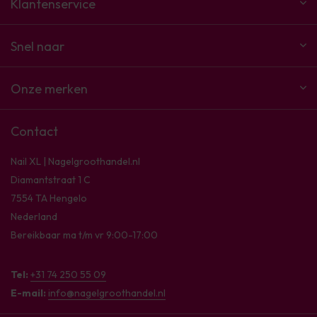
Klantenservice
Snel naar
Onze merken
Contact
Nail XL | Nagelgroothandel.nl
Diamantstraat 1 C
7554 TA Hengelo
Nederland
Bereikbaar ma t/m vr 9:00-17:00
Tel:
+31 74 250 55 09
E-mail:
info@nagelgroothandel.nl