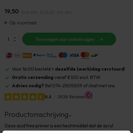
19,50
Excl. btw
€23,60
Incl. btw
Op voorraad
Toevoegen aan winkelwagen
Voor 16:00 besteld =
dezelfde (werk)dag verstuurd
!
Gratis verzending
vanaf €100 excl. BTW
Advies nodig?
Bel 074-2505509 of chat met ons
Productomschrijving
Deze acid free primer is een hechtmiddel dat de acryl