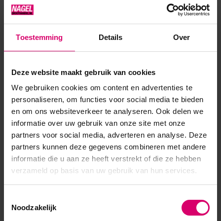
kunstnagel verbindt met de natuurlijke nagel.
Gebruik
: Zuinig en nauwkeurig aanbrengen op de natuurlijke
Toestemming
Details
Over
nagels. Goed laten drogen aan de lucht.
Deze website maakt gebruik van cookies
Product specificaties
We gebruiken cookies om content en advertenties te
personaliseren, om functies voor social media te bieden
EAN
639370070100
en om ons websiteverkeer te analyseren. Ook delen we
informatie over uw gebruik van onze site met onze
partners voor social media, adverteren en analyse. Deze
partners kunnen deze gegevens combineren met andere
informatie die u aan ze heeft verstrekt of die ze hebben
verzameld op basis van uw gebruik van hun services.
Toestemmingsselectie
Noodzakelijk