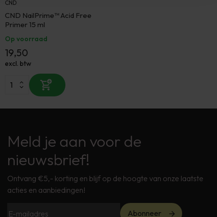
CND
CND NailPrime™ Acid Free
Primer 15 ml
Op voorraad
19,50
excl. btw
Meld je aan voor de
nieuwsbrief!
Ontvang €5,- korting en blijf op de hoogte van onze laatste
acties en aanbiedingen!
Abonneer