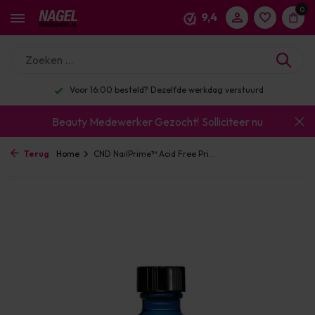
0
9,4
erstuurd
Enorm assortiment & alle bekende merk
Beauty Medewerker Gezocht!
Solliciteer nu
Terug
Home
CND NailPrime™ Acid Free Pri...