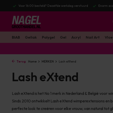
stuurd
Enorm assortiment & alle bekende merken
Gratis verzendin
BIAB
Gellak
Polygel
Gel
Acryl
Nail Art
Vloe
Terug
Home
MERKEN
Lash eXtend
Lash eXtend
Lash eXtend is het No 1 merk in Nederland & België voor
Sinds 2010 ontwikkelt Lash eXtend wimperextensions en 
perfecte look te creëren voor elke vrouw, van natural tot 