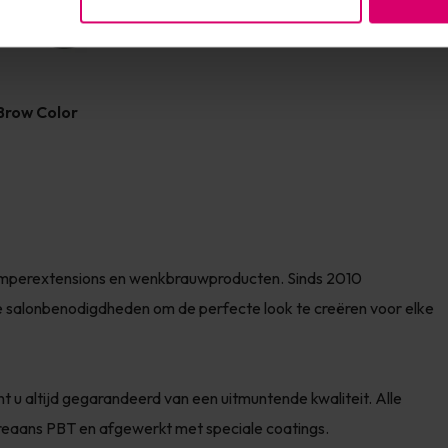
Brow Color
 wimperextensions en wenkbrauwproducten. Sinds 2010
 salonbenodigdheden om de perfecte look te creëren voor elke
t u altijd gegarandeerd van een uitmuntende kwaliteit. Alle
eaans PBT en afgewerkt met speciale coatings.