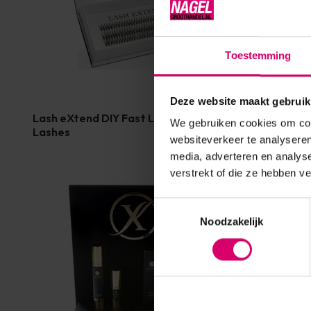
Toestemming
Deze website maakt gebruik
Lash eXtend DIY Fast Lashes | Cluster
Lash eXten
We gebruiken cookies om cont
Lashes
Cluster L
websiteverkeer te analyseren
media, adverteren en analys
verstrekt of die ze hebben v
Toestemmingsselectie
Noodzakelijk