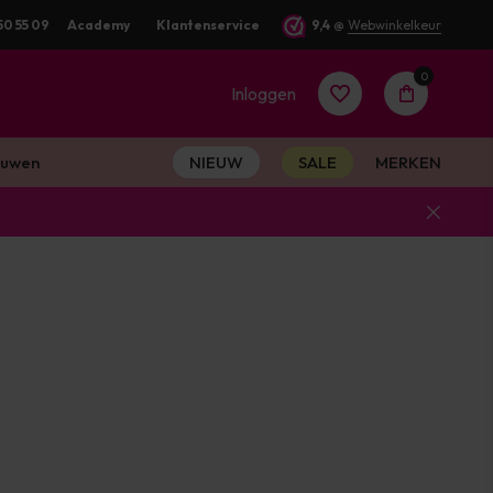
50 55 09
Academy
Klantenservice
9,4
@
Webwinkelkeur
0
Inloggen
uwen
NIEUW
SALE
MERKEN
Account
aanmaken
Account
aanmaken