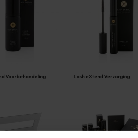
nd Voorbehandeling
Lash eXtend Verzorging