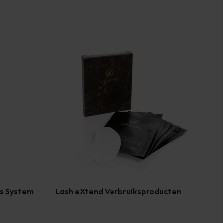
es System
Lash eXtend Verbruiksproducten