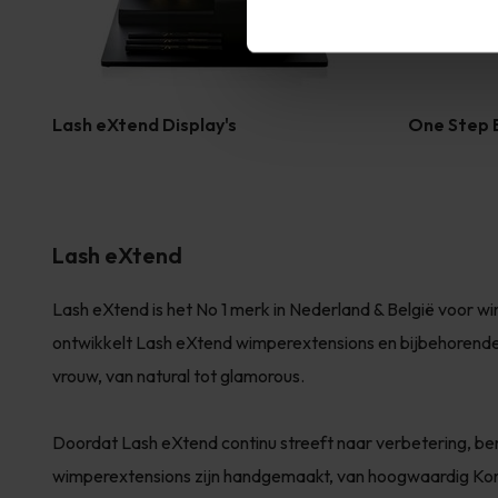
Lash eXtend Display's
One Step 
Lash eXtend
Lash eXtend is het No 1 merk in Nederland & België voor
ontwikkelt Lash eXtend wimperextensions en bijbehorende
vrouw, van natural tot glamorous.
Doordat Lash eXtend continu streeft naar verbetering, ben
wimperextensions zijn handgemaakt, van hoogwaardig Kor