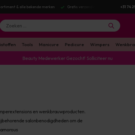
g v.a. €100 excl. BTW
Voor 16:00 besteld? Dezelfde werkdag verstuurd
+31 74 2
istoffen
Tools
Manicure
Pedicure
Wimpers
Wenkbra
Beauty Medewerker Gezocht!
Solliciteer nu
 wimperextensions en wenkbrauwproducten.
bijbehorende salonbenodigdheden om de
glamorous