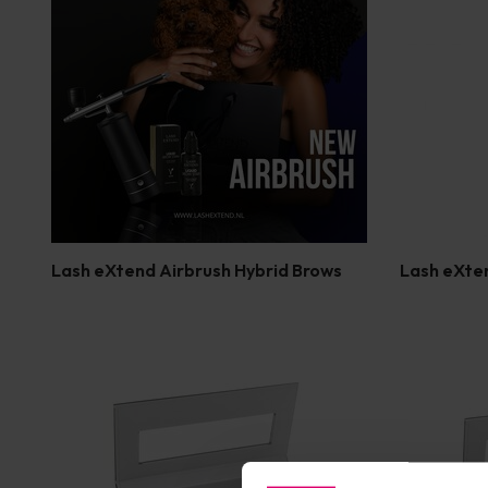
Lash eXtend Airbrush Hybrid Brows
Lash eXte