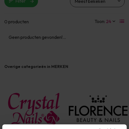
Filter
Toon:
0 producten
Geen producten gevonden!...
Overige categorieën in MERKEN