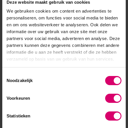
Deze website maakt gebruik van cookies
We gebruiken cookies om content en advertenties te
personaliseren, om functies voor social media te bieden
en om ons websiteverkeer te analyseren. Ook delen we
informatie over uw gebruik van onze site met onze
partners voor social media, adverteren en analyse. Deze
partners kunnen deze gegevens combineren met andere
informatie die u aan ze heeft verstrekt of die ze hebben
verzameld op basis van uw gebruik van hun services.
Young Nails
CND
Young Nails Cover Peach
CND Perfect Color Powder
Powder
Toestemmingsselectie
Light Peachy Pink 104 g
Noodzakelijk
Op voorraad
Op voorraad
25,00
57,50
Voorkeuren
excl. btw
excl. btw
Statistieken