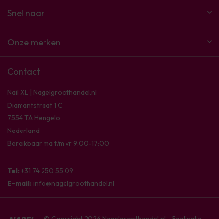
Snel naar
Onze merken
Contact
Nail XL | Nagelgroothandel.nl
Diamantstraat 1 C
7554 TA Hengelo
Nederland
Bereikbaar ma t/m vr 9:00-17:00
Tel:
+31 74 250 55 09
E-mail:
info@nagelgroothandel.nl
© Copyright 2026 Nagelgroothandel.nl - Realisatie