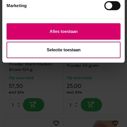
Marketing
Alles toestaan
Selectie toestaan
CND
Young Nails
CND Perfect Color
Young Nails Cover Earth
Powder Warm Medium
Powder 45 gram
Brown 104 g
Op voorraad
Op voorraad
57,50
25,00
excl. btw
excl. btw