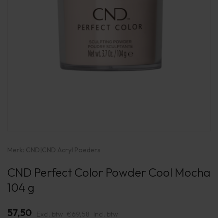
Merk:
CND
|
CND Acryl Poeders
CND Perfect Color Powder Cool Mocha
104 g
57,50
Excl. btw
€69,58
Incl. btw