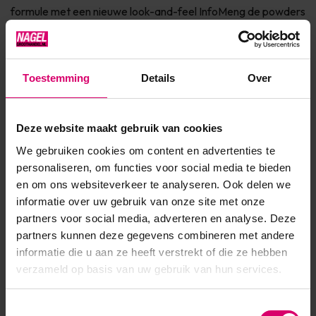
formule met een nieuwe look-and-feel InfoMeng de powders
om talloze kleuren te creëren. Perfect voor extreme vormen,
ongelooflijke lengte, sterkte en superieure hechting.
Bovendien...
Toestemming
Details
Over
Toon meer
Deze website maakt gebruik van cookies
Product specificaties
We gebruiken cookies om content en advertenties te
personaliseren, om functies voor social media te bieden
EAN
639370012643
en om ons websiteverkeer te analyseren. Ook delen we
informatie over uw gebruik van onze site met onze
partners voor social media, adverteren en analyse. Deze
partners kunnen deze gegevens combineren met andere
informatie die u aan ze heeft verstrekt of die ze hebben
verzameld op basis van uw gebruik van hun services.
Toestemmingsselectie