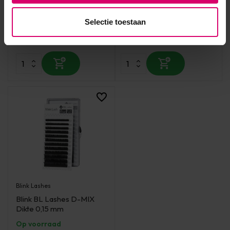
Op voorraad
Op voorraad
Selectie toestaan
15,95
15,95
excl. btw
excl. btw
Blink Lashes
Blink BL Lashes D-MIX
Dikte 0,15 mm
Op voorraad