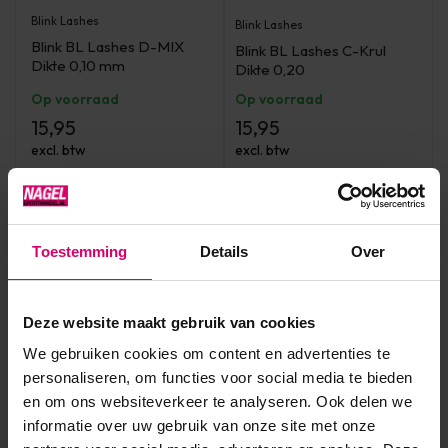
Blink Lashes
Blink Lashes
Blink BL Lashes D-MIX
Blink BL Lashes C-Krul
Dikte 0,10 mm
Dikte 0,20
Op voorraad
Op voorraad
15,95
15,95
excl. btw
excl. btw
Toestemming
Details
Over
Deze website maakt gebruik van cookies
We gebruiken cookies om content en advertenties te
personaliseren, om functies voor social media te bieden
en om ons websiteverkeer te analyseren. Ook delen we
informatie over uw gebruik van onze site met onze
Blink Lashes
Blink Lashes