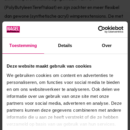
(PolyButyleenTereftalaat) en zijn zachter en meer flexibel
dan gewone (synthetische acryl) wimperextensions. De met
de hand geproduceerde extensions zijn nauwelijks van
natuurlijke wimpers te onderscheiden, van superieure
kwaliteit en bovendien hypo-allergeen!Iedere
Toestemming
Details
Over
wimperextension heeft door Blink’s ei...
Toon meer
Deze website maakt gebruik van cookies
We gebruiken cookies om content en advertenties te
Product specificaties
personaliseren, om functies voor social media te bieden
en om ons websiteverkeer te analyseren. Ook delen we
Artikelnummer
8150
informatie over uw gebruik van onze site met onze
partners voor social media, adverteren en analyse. Deze
SKU
499992
partners kunnen deze gegevens combineren met andere
informatie die u aan ze heeft verstrekt of die ze hebben
verzameld op basis van uw gebruik van hun services.