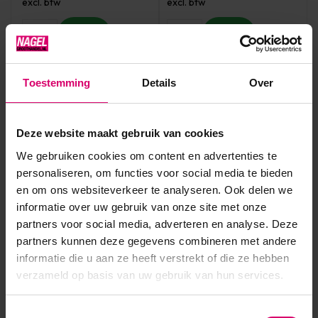
excl. btw
excl. btw
Toestemming
Details
Over
Deze website maakt gebruik van cookies
We gebruiken cookies om content en advertenties te
personaliseren, om functies voor social media te bieden
en om ons websiteverkeer te analyseren. Ook delen we
Crystal Nails
Crystal Nails
informatie over uw gebruik van onze site met onze
Crystal Nails Royal Top Gel
Crystal Nails Royal Top Gel
partners voor social media, adverteren en analyse. Deze
4 ml 006- Infinite Magenta
4 ml 007- Sunset Red TPO
partners kunnen deze gegevens combineren met andere
TPO vrij
vrij
informatie die u aan ze heeft verstrekt of die ze hebben
Op voorraad
Op voorraad
verzameld op basis van uw gebruik van hun services.
12,95
12,95
excl. btw
excl. btw
Toestemmingsselectie