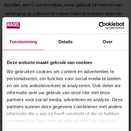
bijvullen, een C-curve maken, maar gebruik het niet om een
verlenging op sjabloon te maken.Gebruik in plaats daarvan
de Compact Base Gel productlijn of de Elasty Hardener Gel
of de Se...
Toestemming
Details
Over
Toon meer
Product specificaties
Deze website maakt gebruik van cookies
We gebruiken cookies om content en advertenties te
Artikelnummer
53375
personaliseren, om functies voor social media te bieden
en om ons websiteverkeer te analyseren. Ook delen we
SKU
610487
informatie over uw gebruik van onze site met onze
partners voor social media, adverteren en analyse. Deze
partners kunnen deze gegevens combineren met andere
informatie die u aan ze heeft verstrekt of die ze hebben
verzameld op basis van uw gebruik van hun services.