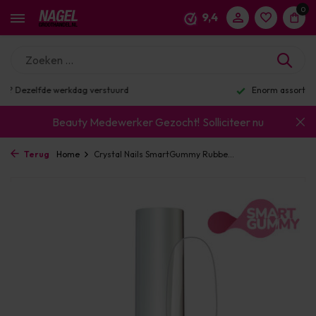
0
9,4
Enorm assortiment & alle bekende merken
Beauty Medewerker Gezocht!
Solliciteer nu
Terug
Home
Crystal Nails SmartGummy Rubbe...