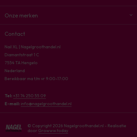
Onze merken
Contact
Nail XL | Nagelgroothandel.nl
Diamantstraat 1 C
7554 TA Hengelo
Nederland
Bereikbaar ma t/m vr 9:00-17:00
Tel:
+31 74 250 55 09
E-mail:
info@nagelgroothandel.nl
© Copyright 2026 Nagelgroothandel.nl - Realisatie
door
Growww.today