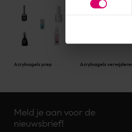
Acrylnagels prep
Acrylnagels verwijdere
Meld je aan voor de
nieuwsbrief!