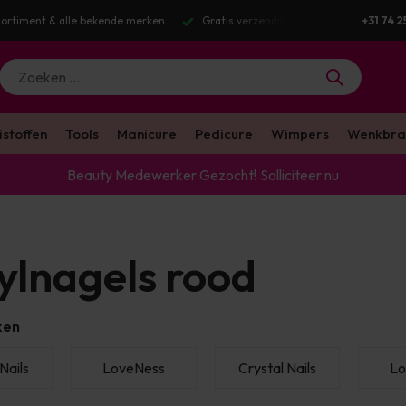
tis verzending v.a. €100 excl. BTW
Voor 16:00 besteld? Dezelfde werkda
+31 74 2
istoffen
Tools
Manicure
Pedicure
Wimpers
Wenkbra
Beauty Medewerker Gezocht!
Solliciteer nu
ylnagels rood
ken
Nails
LoveNess
Crystal Nails
Lo