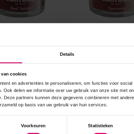
LoveNess
s Color Acryl Red
LoveNess Color Acryl C
CA68 - 7 gram
CA73 - 7 gram
Details
aad
Op voorraad
4,95
 van cookies
excl. btw
ent en advertenties te personaliseren, om functies voor social
. Ook delen we informatie over uw gebruik van onze site met on
e. Deze partners kunnen deze gegevens combineren met andere i
erzameld op basis van uw gebruik van hun services.
Voorkeuren
Statistieken