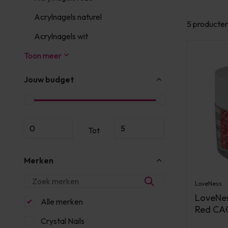
Acrylnagels naturel
5 producte
Acrylnagels wit
Toon meer
Jouw budget
Tot
Merken
LoveNess
LoveNes
Alle merken
Red CA0
Crystal Nails