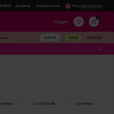
g verstuurd
50 55 09
Academy
Klantenservice
9,4
@
Webwinkelkeur
0
Inloggen
uwen
NIEUW
SALE
MERKEN
Account
aanmaken
Account
aanmaken
veNess
Crystal Nails
LoveNess