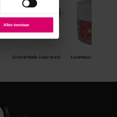
Alles toestaan
Crystal Nails Color Acryl
LoveNess Color Acryl