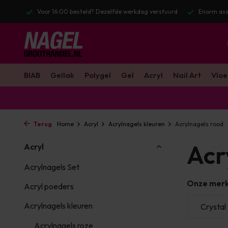
 werkdag verstuurd
Enorm assortiment & alle bekende merken
Gra
BIAB
Gellak
Polygel
Gel
Acryl
Nail Art
Vloe
Terug
Home
Acryl
Acrylnagels kleuren
Acrylnagels rood
Acr
Acryl
Acrylnagels Set
Onze mer
Acryl poeders
Acrylnagels kleuren
Crystal Nails
LoveNess
Crystal 
Acrylnagels roze