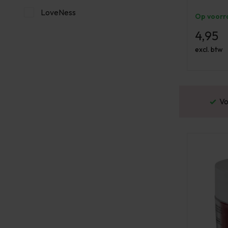
LoveNess
Op voorr
4,95
excl. btw
or 16:00 besteld? Dezelfde werkdag verstuurd