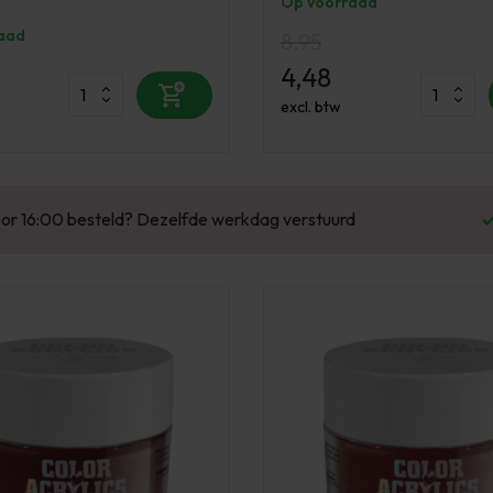
Op voorraad
aad
8,95
4,48
excl. btw
Enorm assortiment & alle bekende merken