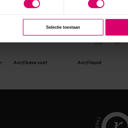
Selectie toestaan
n
Acryl base coat
Acryl liquid