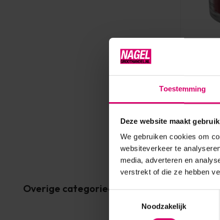
LoveNess
LoveNes
Velvet 
Toestemming
Op voorr
4,95
Deze website maakt gebruik
excl. btw
We gebruiken cookies om cont
websiteverkeer te analyseren
media, adverteren en analys
verstrekt of die ze hebben v
Overige categorieën in Acryl
Toestemmingsselectie
Noodzakelijk