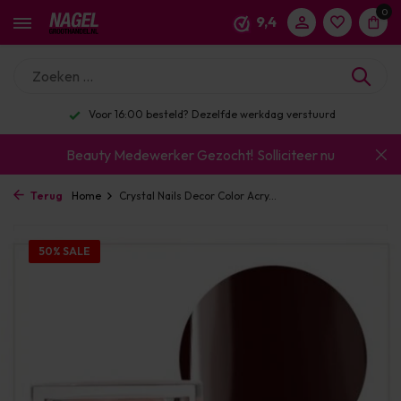
0
9,4
Voor 16:00 besteld? Dezelfde werkdag verstuurd
Beauty Medewerker Gezocht!
Solliciteer nu
Terug
Home
Crystal Nails Decor Color Acry...
50% SALE