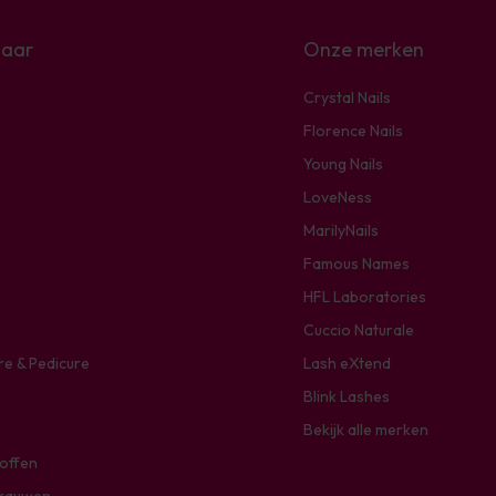
naar
Onze merken
Crystal Nails
Florence Nails
Young Nails
LoveNess
MarilyNails
Famous Names
HFL Laboratories
Cuccio Naturale
re & Pedicure
Lash eXtend
Blink Lashes
Bekijk alle merken
toffen