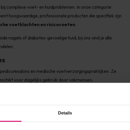
al bij complexe voet- en huidproblemen. In onze categorie
ment hoogwaardige, professionele producten die specifiek zijn
he voetklachten en risicovoeten
.
ide nagels of diabetes-gevoelige huid, bij ons vind je alle
andelen.
es
 pedicuresalons en medische voetverzorgingspraktijken. Ze
geschikt voor dagelijks gebruik door vakmensen.
 voetproblemen
Details