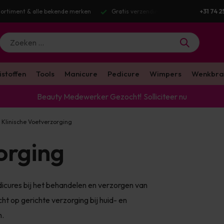
g v.a. €100 excl. BTW
Voor 16:00 besteld? Dezelfde werkdag verstuurd
+31 74 2
istoffen
Tools
Manicure
Pedicure
Wimpers
Wenkbra
Beauty Medewerker Gezocht!
Solliciteer nu
Klinische Voetverzorging
orging
icures bij het behandelen en verzorgen van
t op gerichte verzorging bij huid- en
n.