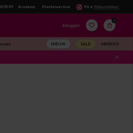
50 55 09
Academy
Klantenservice
9,4
@
Webwinkelkeur
0
Inloggen
uwen
NIEUW
SALE
MERKEN
Account
aanmaken
Account
aanmaken