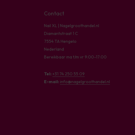
Contact
Nail XL | Nagelgroothandel.nl
Diamantstraat 1 C
7554 TA Hengelo
Nederland
Bereikbaar ma t/m vr 9:00-17:00
Tel:
+31 74 250 55 09
E-mail:
info@nagelgroothandel.nl