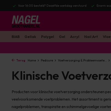
stuurd
Enorm assortiment & alle bekende merken
Gratis verzendin
BIAB
Gellak
Polygel
Gel
Acryl
Nail Art
Vloe
Terug
Home
Pedicure
Voetverzorging & Probleemvoete...
Klinische Voetverz
Producten voor klinische voetverzorging ondersteunen ped
veelvoorkomende voetproblemen. Het assortiment is gerich
nagelproblemen, transpiratie en schimmelgevoelige voete