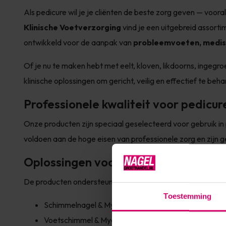
Als pedicure wil je je cliënten de beste zorg geven — voor
Klinische Voetverzorging
vind je een uitgebreid assorti
ontwikkeld voor de aanpak van
probleemvoeten, medisc
Of je nu te maken hebt met eelt, kloven, likdoorns, ingegroe
klinische oplossingen om gericht, veilig en effectief te beh
Professionele kwaliteit voor pedicur
Onze producten zijn speciaal geselecteerd voor gebruik in
voldoen aan de hoge eisen van professionele zorg en zijn 
Oplossingen voor veelvoorkomende
De producten ondersteunen jou bij de behandeling van:
Toestemming
Schimmelnagel & Mycose Behandeling
Voetschimmel & Mycose (huid)