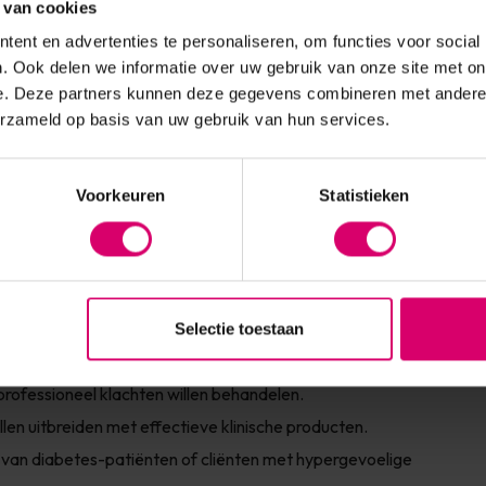
 van cookies
ent en advertenties te personaliseren, om functies voor social
. Ook delen we informatie over uw gebruik van onze site met on
e. Deze partners kunnen deze gegevens combineren met andere i
 verantwoord
erzameld op basis van uw gebruik van hun services.
 calendula of verzorgende oliën die de huid hydrateren,
Voorkeuren
Statistieken
 producten
ende formules — je kunt alle benodigde producten direct online
Selectie toestaan
rging geschikt?
 professioneel klachten willen behandelen.
len uitbreiden met effectieve klinische producten.
 van diabetes-patiënten of cliënten met hypergevoelige