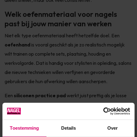
alleen sneller, maar ook veel consistenter.
Welk oefenmateriaal voor nagels
past bij jouw manier van werken
Niet elk type oefenmateriaal heeft hetzelfde doel. Een
oefenhand
is vooral geschikt als je zo realistisch mogelijk
wilt trainen op complete sets, plaatsing, houding en
werkvolgorde. Dat is handig voor stylisten in opleiding, salons
die nieuwe technieken willen verfijnen en gevorderde
gebruikers die hun afwerking willen aanscherpen.
Een
siliconen practice pad
werkt juist prettig als je losse
technieken wilt herhalen. Denk aan strakke lijnen zetten,
productcontrole oefenen, kleine designonderdelen testen of
bewegingen automatiseren voordat je ze op een volledige
Toestemming
Details
Over
set toepast. Dit type oefenmateriaal is praktisch wanneer je