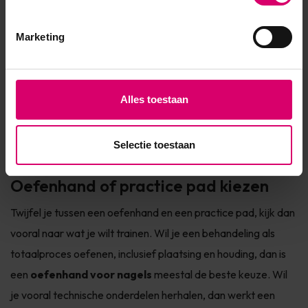
Voor nail art geeft oefenmateriaal de ruimte om patronen,
Marketing
penseelvoering en kleurcombinaties uit te testen zonder
tijdsdruk. Ook wanneer je nieuwe seizoenslooks wilt maken
of voorbeelden voor je salon wilt voorbereiden, is dit een
Alles toestaan
logische basis. Je werkt rustiger, maakt minder
productverlies en kunt een ontwerp pas op klanten
Selectie toestaan
toepassen zodra het echt klopt.
Oefenhand of practice pad kiezen
Twijfel je tussen een oefenhand en een practice pad, kijk dan
vooral naar wat je wilt trainen. Wil je een behandeling als
totaalproces oefenen, inclusief plaatsing en houding, dan is
een
oefenhand voor nagels
meestal de beste keuze. Wil
je vooral technische onderdelen herhalen, dan werkt een