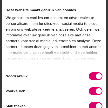
snel meerdere varianten naast elkaar wilt proberen.
Deze website maakt gebruik van cookies
Navulbare nagelbedjes
zijn logisch wanneer je vaak
We gebruiken cookies om content en advertenties te
oefent en je trainingsmateriaal efficiënt wilt blijven
personaliseren, om functies voor social media te bieden
gebruiken. Je vervangt alleen het deel waarop je werkt en
en om ons websiteverkeer te analyseren. Ook delen we
informatie over uw gebruik van onze site met onze
kunt daardoor veel herhalingen doen zonder steeds opnieuw
partners voor social media, adverteren en analyse. Deze
een compleet oefensysteem te pakken.
partners kunnen deze gegevens combineren met andere
informatie die u aan ze heeft verstrekt of die ze hebben
Oefenmateriaal gebruiken voor gel,
verzameld op basis van uw gebruik van hun services.
acryl, BIAB en nail art
Oefenmateriaal is breed inzetbaar. Voor gel en BIAB is het
Toestemmingsselectie
Noodzakelijk
vooral waardevol om te trainen op
productverdeling,
apexcontrole en nette zijlijnen
. Bij acryl helpt het om je
Voorkeuren
verhouding tussen liquid en poeder beter te leren aanvoelen
en om sneller te zien wanneer een product te nat of juist te
Statistieken
droog wordt verwerkt.