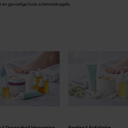
 en gevoelige huid, schimmelnagels,
 & Droge Huid Verzorging
Peeling & Exfoliatie