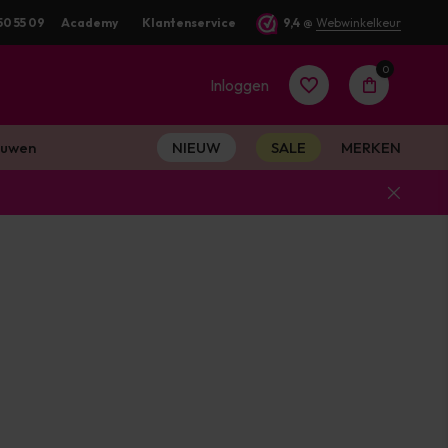
50 55 09
Academy
Klantenservice
9,4
@
Webwinkelkeur
0
Inloggen
uwen
NIEUW
SALE
MERKEN
Account
aanmaken
Account
aanmaken