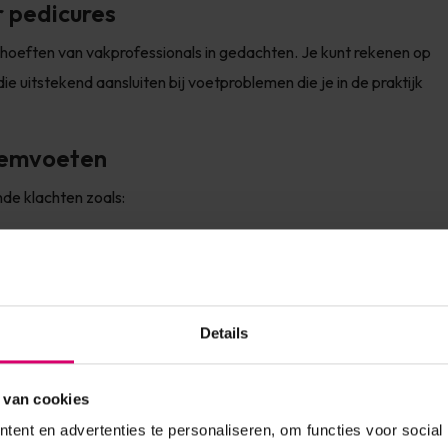
r pedicures
ehoeften van vakprofessionals in gedachten. Je kunt rekenen op
e uitstekend aansluiten bij voetproblemen die je in de praktijk
leemvoeten
de klachten zoals:
Details
 van cookies
ent en advertenties te personaliseren, om functies voor social