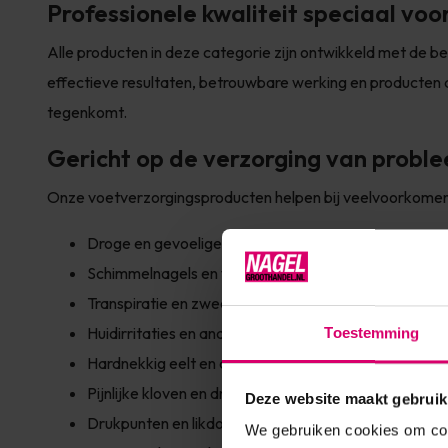
Professionele kwaliteit speciaal voo
Alle producten in deze categorie zijn ontwikkeld met de b
effectieve resultaten, betrouwbare werking en producten di
tegenkomt.
Gericht op de verzorging van prob
Onze voetverzorgingsproducten helpen bij veelvoorkomen
Droge en gevoelige huid
Schimmelnagels en voetschimmel
Transpiratie en zweetvoeten
Huidirritaties en andere probleemvoeten
Toestemming
Hardnekkig eelt en droge huid
Pijnlijke kloven en droge hielzones
Deze website maakt gebruik
Drukpunten en likdoorns
We gebruiken cookies om cont