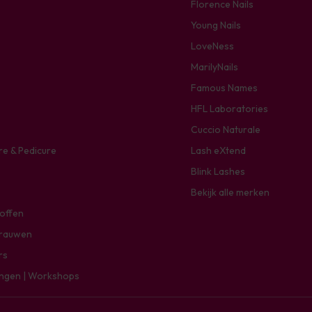
Florence Nails
Young Nails
LoveNess
MarilyNails
Famous Names
HFL Laboratories
Cuccio Naturale
re & Pedicure
Lash eXtend
Blink Lashes
Bekijk alle merken
toffen
rauwen
rs
ingen | Workshops