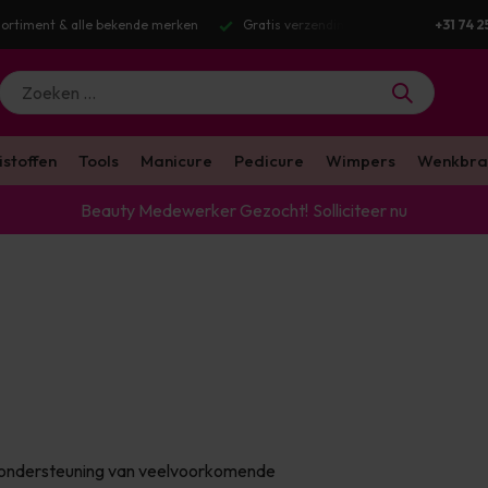
g v.a. €100 excl. BTW
Voor 16:00 besteld? Dezelfde werkdag verstuurd
+31 74 2
istoffen
Tools
Manicure
Pedicure
Wimpers
Wenkbra
Beauty Medewerker Gezocht!
Solliciteer nu
en ondersteuning van veelvoorkomende