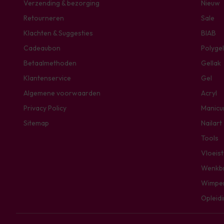
Verzending & bezorging
Nieuw
Retourneren
Sale
Klachten & Suggesties
BIAB
Cadeaubon
Polygel
Betaalmethoden
Gellak
Klantenservice
Gel
Algemene voorwaarden
Acryl
Privacy Policy
Manicu
Sitemap
Nailart
Tools
Vloeis
Wenkb
Wimpe
Opleid