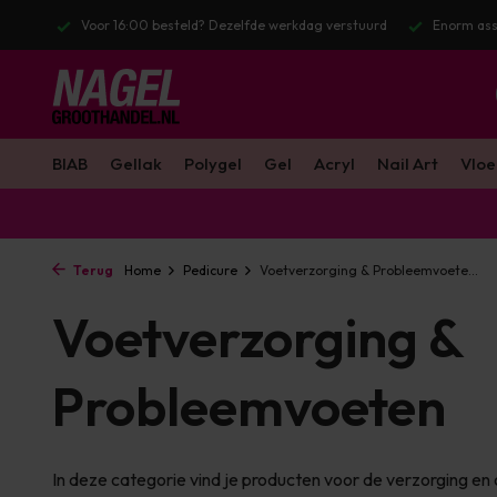
stuurd
Enorm assortiment & alle bekende merken
Gratis verzendin
BIAB
Gellak
Polygel
Gel
Acryl
Nail Art
Vloe
Terug
Home
Pedicure
Voetverzorging & Probleemvoete...
Voetverzorging &
Probleemvoeten
In deze categorie vind je producten voor de verzorging 