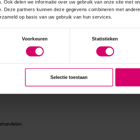
. Ook delen we informatie over uw gebruik van onze site met on
e. Deze partners kunnen deze gegevens combineren met andere i
erzameld op basis van uw gebruik van hun services.
producten met huidverzorgende ingrediënten zoals ureum,
Voorkeuren
Statistieken
 aan herstel én preventie van klachten.
stellen
 je salon of praktijk. Dit betekent geen losse bestellingen meer
Selectie toestaan
g hebt onder één dak.
behandelen