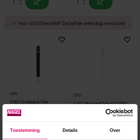
Voor 16:00 besteld? Dezelfde werkdag verstuurd
CND
CND
CND Outblack File
CND Blizzard File 100/180
120/240 Grit - Per stuk
Grit - Per stuk
Op voorraad
Op voorraad
2,10
1,65
Toestemming
Details
Over
excl. btw
excl. btw