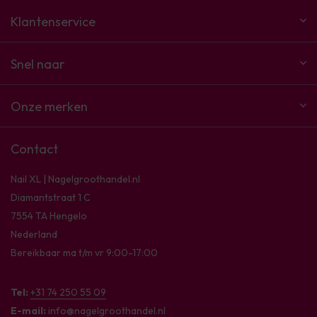
Klantenservice
Snel naar
Onze merken
Contact
Nail XL | Nagelgroothandel.nl
Diamantstraat 1 C
7554 TA Hengelo
Nederland
Bereikbaar ma t/m vr 9:00-17:00
Tel:
+31 74 250 55 09
E-mail:
info@nagelgroothandel.nl