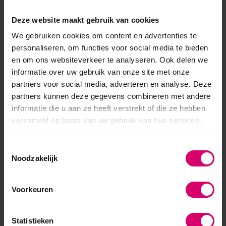
Deze website maakt gebruik van cookies
We gebruiken cookies om content en advertenties te
personaliseren, om functies voor social media te bieden
en om ons websiteverkeer te analyseren. Ook delen we
informatie over uw gebruik van onze site met onze
partners voor social media, adverteren en analyse. Deze
partners kunnen deze gegevens combineren met andere
informatie die u aan ze heeft verstrekt of die ze hebben
verzameld op basis van uw gebruik van hun services.
CND
CND Boomerang File
Toestemmingsselectie
180/180 Grit - Per stuk
Noodzakelijk
Op voorraad
2,45
Voorkeuren
excl. btw
Statistieken