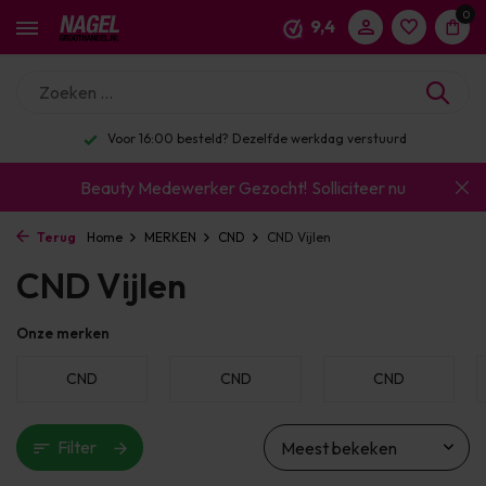
0
9,4
Voor 16:00 besteld? Dezelfde werkdag verstuurd
Beauty Medewerker Gezocht!
Solliciteer nu
Terug
Home
MERKEN
CND
CND Vijlen
CND Vijlen
Onze merken
CND
CND
CND
Filter