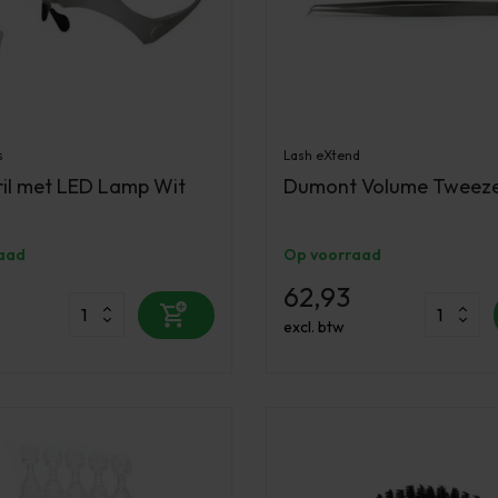
s
Lash eXtend
il met LED Lamp Wit
Dumont Volume Tweeze
aad
Op voorraad
62,93
excl. btw