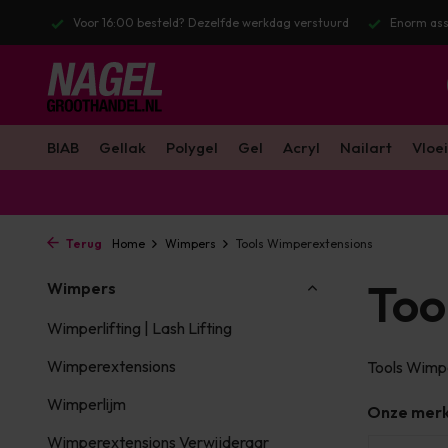
stuurd
Enorm assortiment & alle bekende merken
Gratis verzendin
BIAB
Gellak
Polygel
Gel
Acryl
Nailart
Vloei
Terug
Home
Wimpers
Tools Wimperextensions
Too
Wimpers
Wimperlifting | Lash Lifting
Wimperextensions
Tools Wimp
Wimperlijm
Onze mer
Wimperextensions Verwijderaar