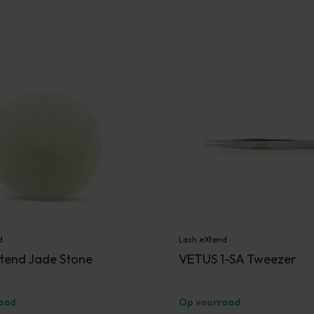
d
Lash eXtend
tend Jade Stone
VETUS 1-SA Tweezer
aad
Op voorraad