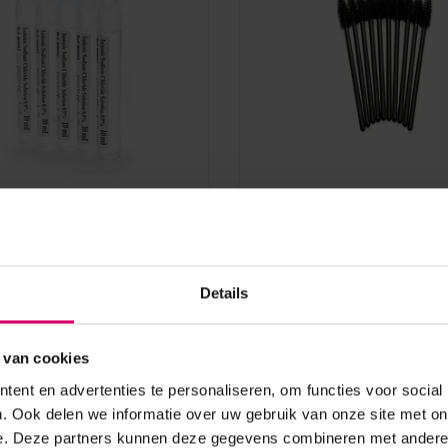
Lash eXtend
cy Eyewash 10 ml (per
Lash eXtend Wimperbors
Mascara Brushes Zwar
(100 stuks)
Details
aad
Op voorraad
4,95
 van cookies
excl. btw
ent en advertenties te personaliseren, om functies voor social
. Ook delen we informatie over uw gebruik van onze site met on
e. Deze partners kunnen deze gegevens combineren met andere i