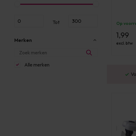
Tot
Op voorr
1,99
Merken
excl. btw
Alle merken
or 16:00 besteld? Dezelfde werkdag verstuurd
Blink Lashes
Everlash
Lash eXtend
PBP