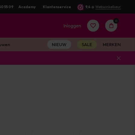
50 55 09
Academy
Klantenservice
9,4
@
Webwinkelkeur
0
Inloggen
uwen
NIEUW
SALE
MERKEN
Account
aanmaken
Account
aanmaken