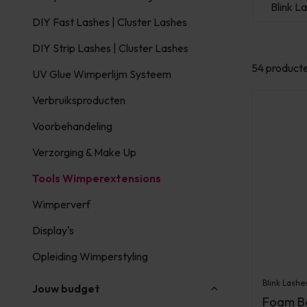
Lash eXtend
PBP
Blink L
DIY Fast Lashes | Cluster Lashes
DIY Strip Lashes | Cluster Lashes
54 product
UV Glue Wimperlijm Systeem
Verbruiksproducten
Voorbehandeling
Verzorging & Make Up
Tools Wimperextensions
Wimperverf
Display's
Opleiding Wimperstyling
Blink Lashe
Jouw budget
Foam Bo