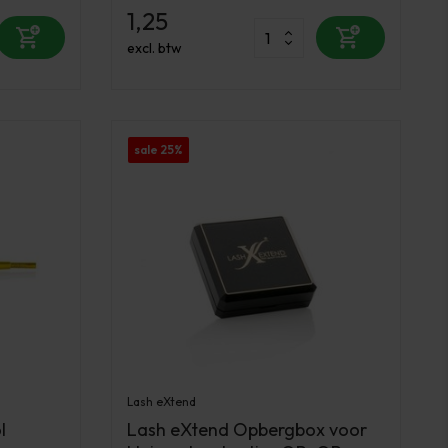
1,25
excl. btw
sale 25%
Lash eXtend
l
Lash eXtend Opbergbox voor