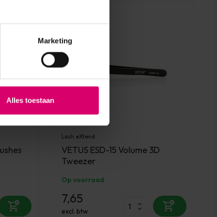
Marketing
Alles toestaan
Lash eXtend
ushes
VETUS ESD-15 Volume 3D
Tweezer
Op voorraad
7,65
excl. btw