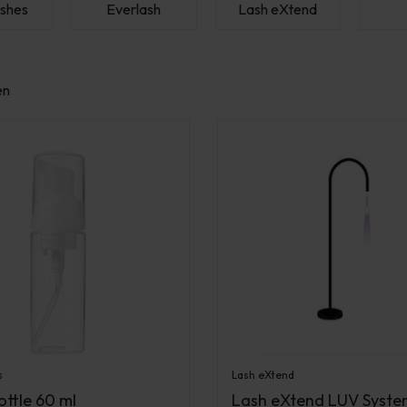
ashes
Everlash
Lash eXtend
en
s
Lash eXtend
ttle 60 ml
Lash eXtend LUV Syste