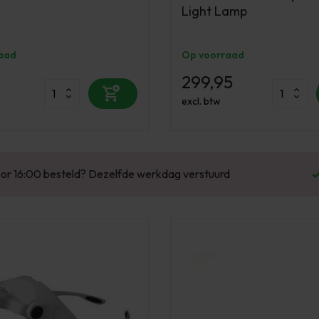
Light Lamp
aad
Op voorraad
299,95
excl. btw
Enorm assortiment & alle bekende merken