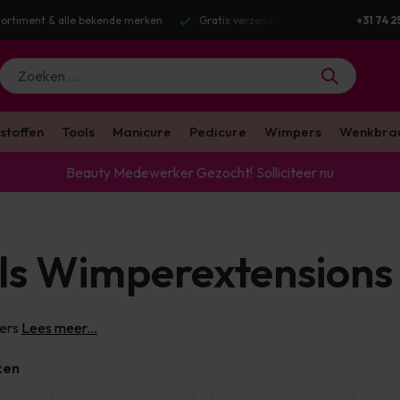
g v.a. €100 excl. BTW
Voor 16:00 besteld? Dezelfde werkdag verstuurd
+31 74 2
stoffen
Tools
Manicure
Pedicure
Wimpers
Wenkbra
Beauty Medewerker Gezocht!
Solliciteer nu
ls Wimperextensions
ers
Lees meer...
ken