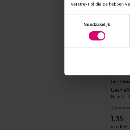
verstrekt of die ze hebben v
Toestemmingsselectie
Noodzakelijk
Lash eXten
Lash eX
Brush - 
Op voorr
1,35
excl. btw