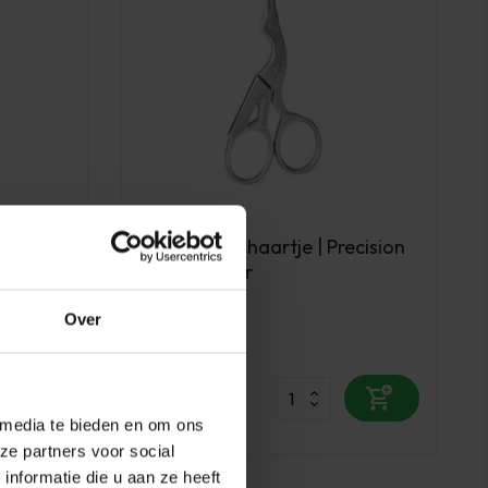
PBP
tels |
Ooievaar Schaartje | Precision
t/Zwart
Scissor Zilver
Over
Op voorraad
4,95
excl. btw
 media te bieden en om ons
ze partners voor social
nformatie die u aan ze heeft