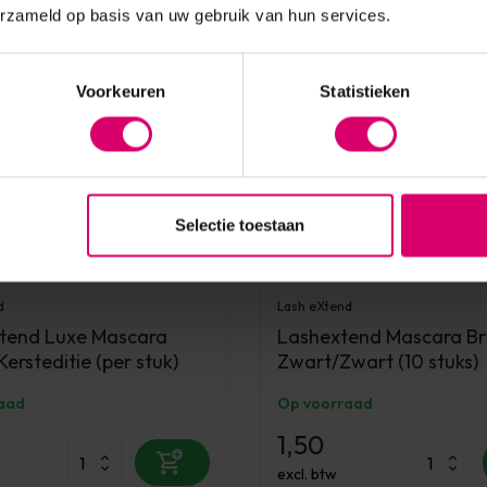
erzameld op basis van uw gebruik van hun services.
Voorkeuren
Statistieken
Selectie toestaan
d
Lash eXtend
tend Luxe Mascara
Lashextend Mascara Br
Kersteditie (per stuk)
Zwart/Zwart (10 stuks)
aad
Op voorraad
1,50
excl. btw