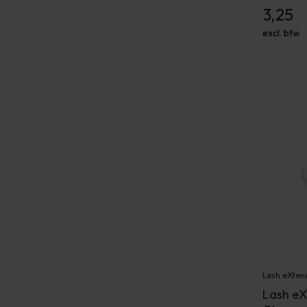
3,25
excl. btw
Lash eXten
Lash eX