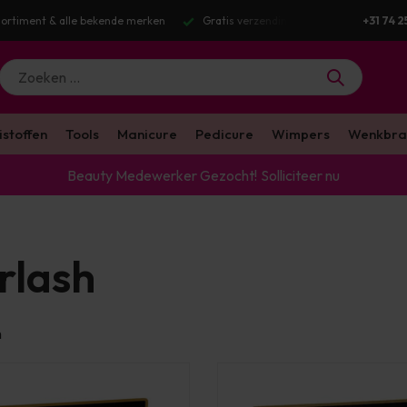
zending v.a. €100 excl. BTW
Voor 16:00 besteld? Dezelfde werkdag verst
+31 74 2
istoffen
Tools
Manicure
Pedicure
Wimpers
Wenkbra
Beauty Medewerker Gezocht!
Solliciteer nu
rlash
n