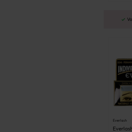
or 16:00 besteld? Dezelfde werkdag verstuurd
Everlash
Everlas