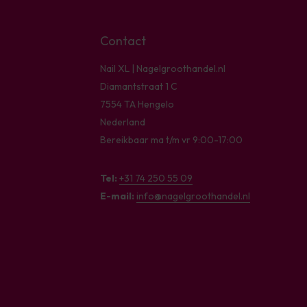
Contact
Nail XL | Nagelgroothandel.nl
Diamantstraat 1 C
7554 TA Hengelo
Nederland
Bereikbaar ma t/m vr 9:00-17:00
Tel:
+31 74 250 55 09
E-mail:
info@nagelgroothandel.nl