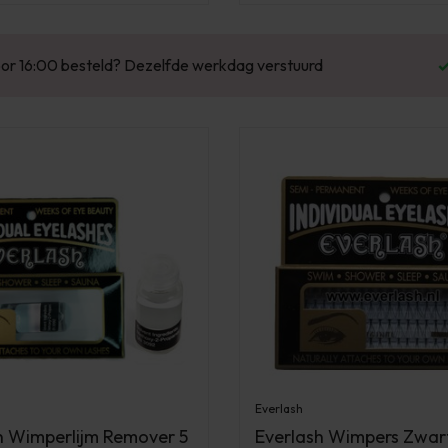
Enorm assortiment & alle bekende merken
Everlash
h Wimperlijm Remover 5
Everlash Wimpers Zwar