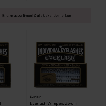
Gratis verzending v.a. €100 excl. BTW
Vo
Everlash
t
Everlash Wimpers Zwart