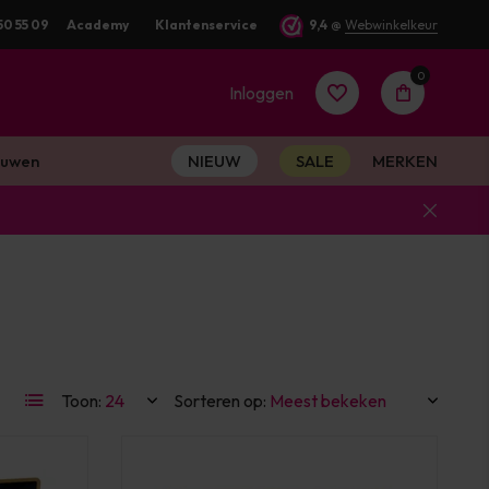
uurd
50 55 09
Academy
Klantenservice
9,4
@
Webwinkelkeur
0
Inloggen
uwen
NIEUW
SALE
MERKEN
Account
aanmaken
Account
Toon:
Sorteren op:
aanmaken