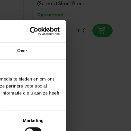
(Spread) Short Black
Op voorraad
8,30
excl. btw
Over
 media te bieden en om ons
ze partners voor social
nformatie die u aan ze heeft
Marketing