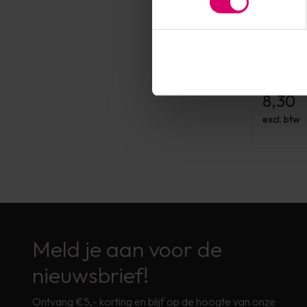
Everlash
Everlas
(Spread
Op voorr
8,30
excl. btw
Meld je aan voor de
nieuwsbrief!
Ontvang €5,- korting en blijf op de hoogte van onze