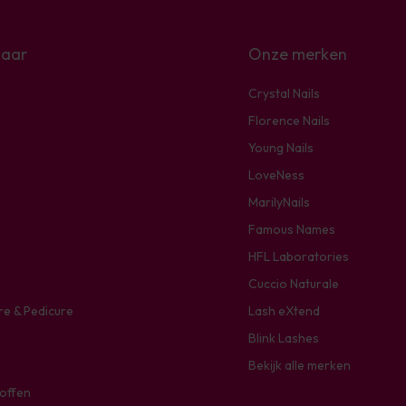
naar
Onze merken
Crystal Nails
Florence Nails
Young Nails
LoveNess
MarilyNails
Famous Names
HFL Laboratories
Cuccio Naturale
re & Pedicure
Lash eXtend
Blink Lashes
Bekijk alle merken
toffen