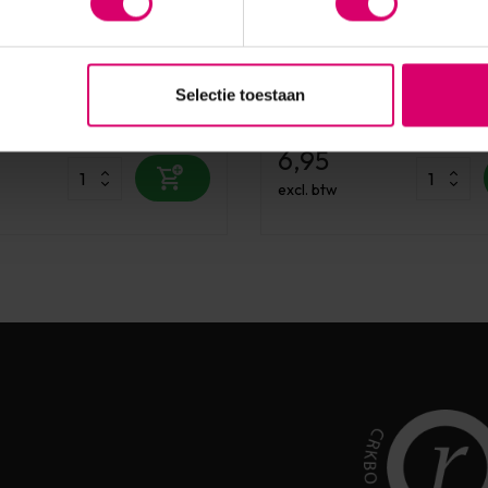
Everlash
h Wimpers Zwart
Everlash Wimper- &
) Trim Black
Wenkbrauwborstel
Selectie toestaan
aad
Op voorraad
6,95
excl. btw