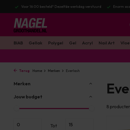
ag verstuurd
Enorm assortiment & alle bekende merken
Gratis ver
BIAB
Gellak
Polygel
Gel
Acryl
Nail Art
Vloe
Terug
Home
Merken
Everlash
Eve
Merken
Jouw budget
8 producte
Tot